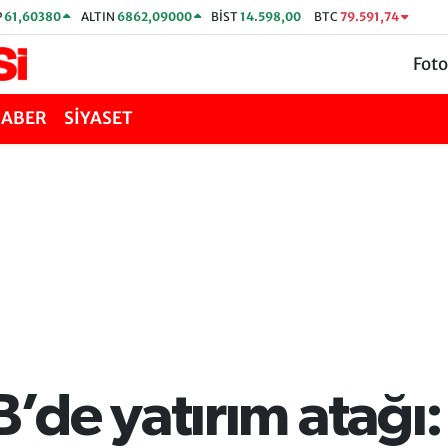
P
61,60380
ALTIN
6862,09000
BİST
14.598,00
BTC
79.591,74
Foto
HABER
SİYASET
de yatırım atağı: