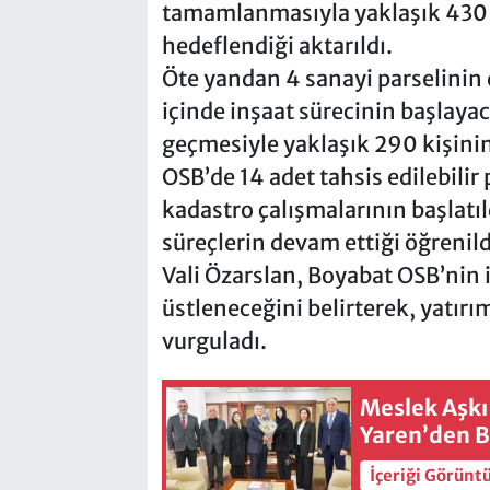
tamamlanmasıyla yaklaşık 430 k
hedeflendiği aktarıldı.
Öte yandan 4 sanayi parselinin d
içinde inşaat sürecinin başlayaca
geçmesiyle yaklaşık 290 kişinin 
OSB’de 14 adet tahsis edilebilir
kadastro çalışmalarının başlatıl
süreçlerin devam ettiği öğrenild
Vali Özarslan, Boyabat OSB’nin 
üstleneceğini belirterek, yatır
vurguladı.
Meslek Aşkı
Yaren’den B
İçeriği Görünt