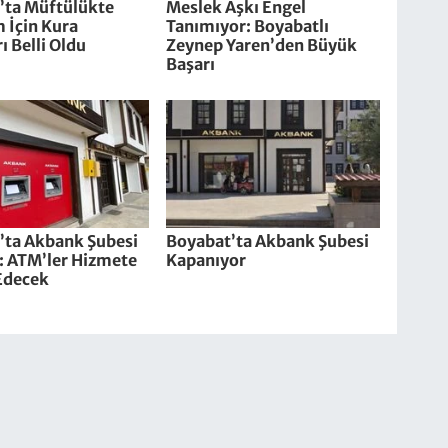
’ta Müftülükte
Meslek Aşkı Engel
 İçin Kura
Tanımıyor: Boyabatlı
ı Belli Oldu
Zeynep Yaren’den Büyük
Başarı
’ta Akbank Şubesi
Boyabat’ta Akbank Şubesi
: ATM’ler Hizmete
Kapanıyor
Edecek