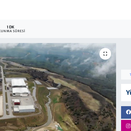
1 DK
KUNMA SÜRESI
Y