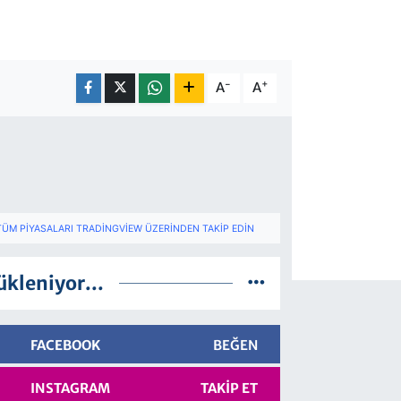
-
+
A
A
TÜM PIYASALARI TRADINGVIEW ÜZERINDEN TAKIP EDIN
ükleniyor...
FACEBOOK
BEĞEN
INSTAGRAM
TAKIP ET