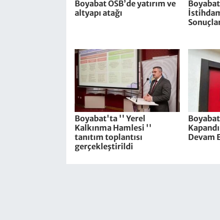
Boyabat OSB’de yatırım ve
Boyabat
altyapı atağı
İstihdam
Sonuçlar
Boyabat'ta '' Yerel
Boyabat
Kalkınma Hamlesi ''
Kapandı
tanıtım toplantısı
Devam 
gerçekleştirildi