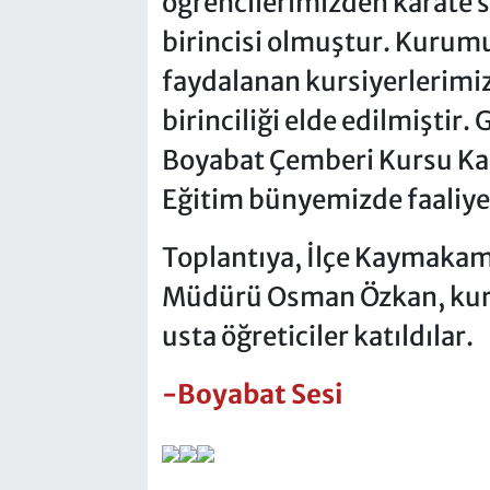
öğrencilerimizden karate s
birincisi olmuştur. Kurum
faydalanan kursiyerlerimiz 
birinciliği elde edilmiştir
Boyabat Çemberi Kursu Kad
Eğitim bünyemizde faaliye
Toplantıya, İlçe Kaymakamı 
Müdürü Osman Özkan, kurs
usta öğreticiler katıldılar.
-Boyabat Sesi