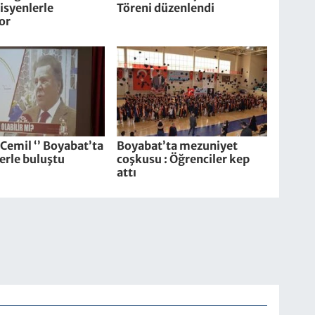
syenlerle
Töreni düzenlendi
or
i Cemil ‘’ Boyabat’ta
Boyabat’ta mezuniyet
erle buluştu
coşkusu : Öğrenciler kep
attı