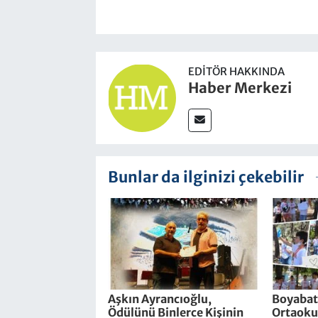
EDITÖR HAKKINDA
Haber Merkezi
Bunlar da ilginizi çekebilir
Aşkın Ayrancıoğlu,
Boyabat
Ödülünü Binlerce Kişinin
Ortaokul