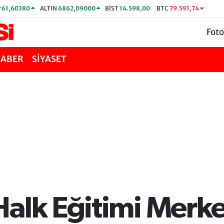
P
61,60380
ALTIN
6862,09000
BİST
14.598,00
BTC
79.591,74
Foto
HABER
SİYASET
alk Eğitimi Merke