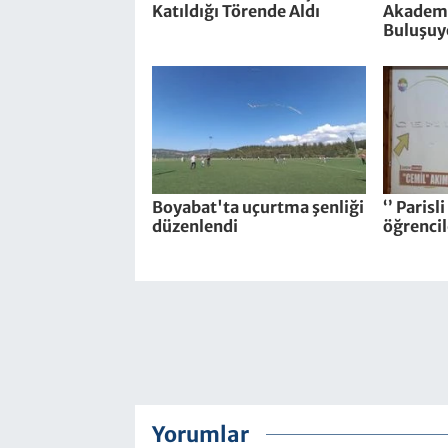
Katıldığı Törende Aldı
Akademi
Buluşuy
Boyabat'ta uçurtma şenliği
‘’ Parisl
düzenlendi
öğrencil
Yorumlar