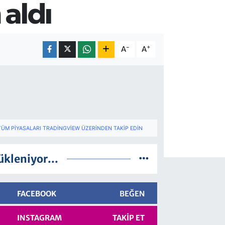
 aldı
-
+
A
A
TÜM PIYASALARI TRADINGVIEW ÜZERINDEN TAKIP EDIN
ükleniyor...
FACEBOOK
BEĞEN
INSTAGRAM
TAKIP ET