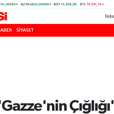
P
61,60380
ALTIN
6862,09000
BİST
14.598,00
BTC
79.591,74
Foto
HABER
SİYASET
Gazze'nin Çığlığı