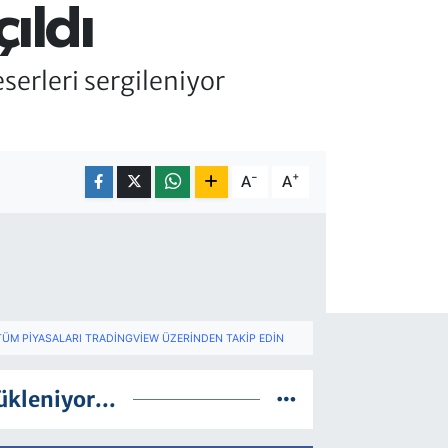
çıldı
serleri sergileniyor
-
+
A
A
TÜM PIYASALARI TRADINGVIEW ÜZERINDEN TAKIP EDIN
ükleniyor...