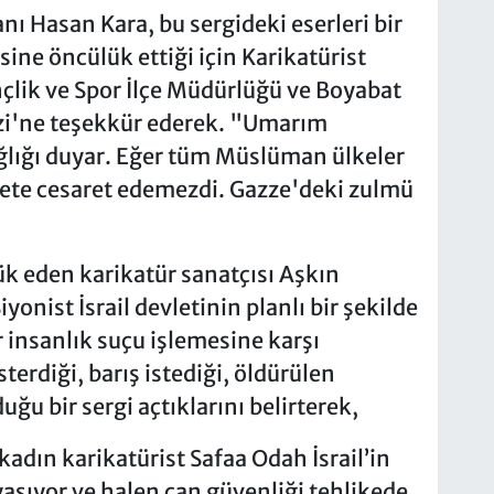
ı Hasan Kara, bu sergideki eserleri bir
ine öncülük ettiği için Karikatürist
çlik ve Spor İlçe Müdürlüğü ve Boyabat
zi'ne teşekkür ederek. "Umarım
ğlığı duyar. Eğer tüm Müslüman ülkeler
ahşete cesaret edemezdi. Gazze'deki zulmü
ük eden karikatür sanatçısı Aşkın
nist İsrail devletinin planlı bir şekilde
r insanlık suçu işlemesine karşı
sterdiği, barış istediği, öldürülen
uğu bir sergi açtıklarını belirterek,
 kadın karikatürist Safaa Odah İsrail’in
aşıyor ve halen can güvenliği tehlikede