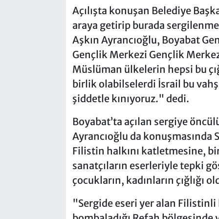
Açılışta konuşan Belediye Başkan
araya getirip burada sergilenmes
Aşkın Ayrancıoğlu, Boyabat Gen
Gençlik Merkezi Gençlik Merke
Müslüman ülkelerin hepsi bu çı
birlik olabilselerdi İsrail bu v
şiddetle kınıyoruz." dedi.
Boyabat’ta açılan sergiye öncül
Ayrancıoğlu da konuşmasında Siyo
Filistin halkını katletmesine, bi
sanatçıların eserleriyle tepki gö
çocukların, kadınların çığlığı old
"Sergide eseri yer alan Filistinli
bombaladığı Refah bölgesinde y