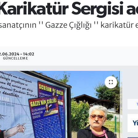
Karikatür Sergisi a
natçının '' Gazze Çığlığı '' karikatür e
2.06.2024 - 14:02
GÜNCELLEME
Y