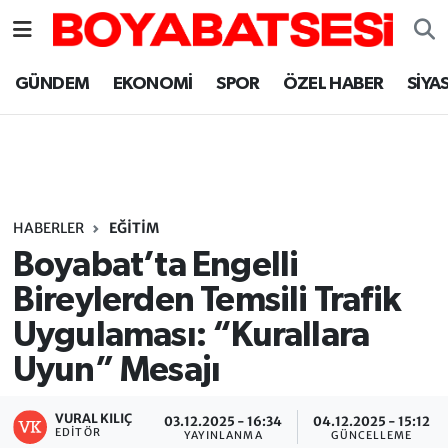
Sinop Nöbetçi Eczaneler
GÜNDEM
EKONOMİ
SPOR
ÖZEL HABER
SİYA
Sinop Hava Durumu
Sinop Namaz Vakitleri
Sinop Trafik Yoğunluk Haritası
HABERLER
EĞİTİM
Boyabat’ta Engelli
Süper Lig Puan Durumu ve Fikstür
Bireylerden Temsili Trafik
Uygulaması: “Kurallara
Tüm Manşetler
Uyun” Mesajı
Son Dakika Haberleri
VURAL KILIÇ
03.12.2025 - 16:34
04.12.2025 - 15:12
Haber Arşivi
EDITÖR
YAYINLANMA
GÜNCELLEME