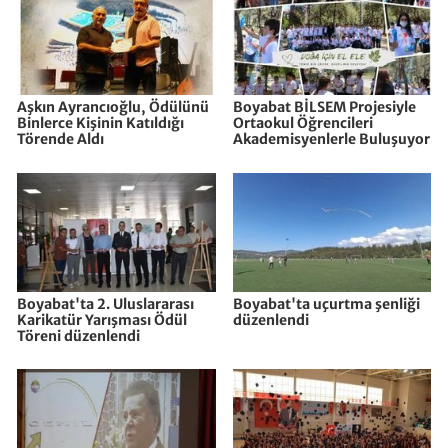
Aşkın Ayrancıoğlu, Ödülünü
Boyabat BİLSEM Projesiyle
Binlerce Kişinin Katıldığı
Ortaokul Öğrencileri
Törende Aldı
Akademisyenlerle Buluşuyor
Boyabat'ta 2. Uluslararası
Boyabat'ta uçurtma şenliği
Karikatür Yarışması Ödül
düzenlendi
Töreni düzenlendi