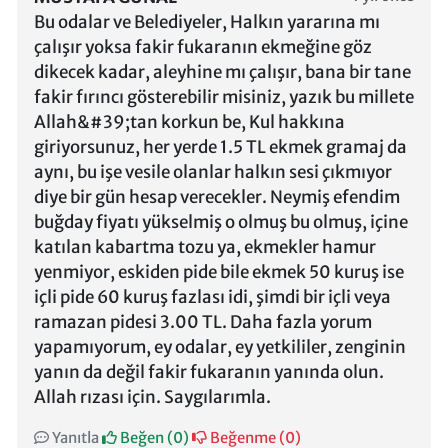
Bu odalar ve Belediyeler, Halkın yararına mı
çalışır yoksa fakir fukaranın ekmeğine göz
dikecek kadar, aleyhine mı çalışır, bana bir tane
fakir fırıncı gösterebilir misiniz, yazık bu millete
Allah&#39;tan korkun be, Kul hakkına
giriyorsunuz, her yerde 1.5 TL ekmek gramaj da
aynı, bu işe vesile olanlar halkın sesi çıkmıyor
diye bir gün hesap verecekler. Neymiş efendim
buğday fiyatı yükselmiş o olmuş bu olmuş, içine
katılan kabartma tozu ya, ekmekler hamur
yenmiyor, eskiden pide bile ekmek 50 kuruş ise
içli pide 60 kuruş fazlası idi, şimdi bir içli veya
ramazan pidesi 3.00 TL. Daha fazla yorum
yapamıyorum, ey odalar, ey yetkililer, zenginin
yanın da değil fakir fukaranın yanında olun.
Allah rızası için. Saygılarımla.
Yanıtla
Beğen (
0
)
Beğenme (
0
)