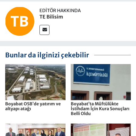
EDITÖR HAKKINDA
TE Bilisim
Bunlar da ilginizi çekebilir
Boyabat OSB’de yatırım ve
Boyabat’ta Müftülükte
altyapı atağı
İstihdam İçin Kura Sonuçları
Belli Oldu