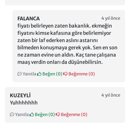
FALANCA
4 yıl önce
fiyatı belirleyen zaten bakanlık. ekmeğin
fiyatını kimse kafasına göre belirlemiyor
zaten bir laf ederken aslını astarını
bilmeden konuşmaya gerek yok. Sen en son
ne zaman evine un aldın. Kaç tane çalışana
maaş verdin onları da düşünebilirsin.
Yanıtla
Beğen (
0
)
Beğenme (
0
)
KUZEYLI
4 yıl önce
Yuhhhhhhh
Yanıtla
Beğen (
0
)
Beğenme (
0
)