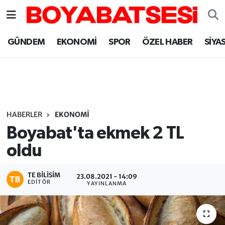
Sinop Nöbetçi Eczaneler
GÜNDEM
EKONOMİ
SPOR
ÖZEL HABER
SİYA
Sinop Hava Durumu
Sinop Namaz Vakitleri
Sinop Trafik Yoğunluk Haritası
HABERLER
EKONOMİ
Boyabat'ta ekmek 2 TL
Süper Lig Puan Durumu ve Fikstür
oldu
Tüm Manşetler
TE BILISIM
23.08.2021 - 14:09
EDITÖR
YAYINLANMA
Son Dakika Haberleri
Haber Arşivi