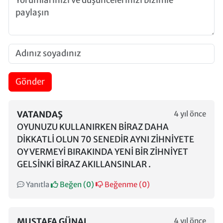
Gönder
VATANDAŞ
4 yıl önce
OYUNUZU KULLANIRKEN BİRAZ DAHA
DİKKATLİ OLUN 70 SENEDİR AYNI ZİHNİYETE
OY VERMEYİ BIRAKINDA YENİ BİR ZİHNİYET
GELSİNKİ BİRAZ AKILLANSINLAR .
Yanıtla
Beğen (
0
)
Beğenme (
0
)
MUSTAFA GÜNAL
4 yıl önce