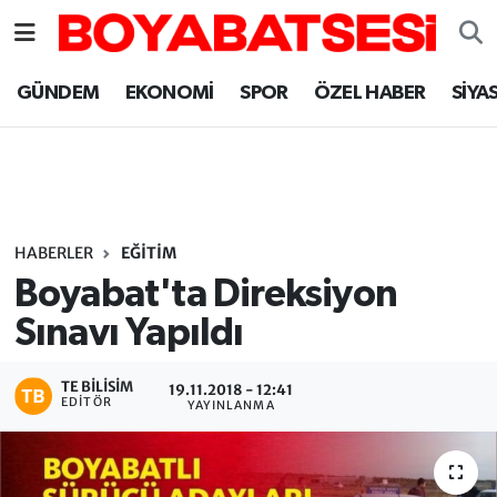
Sinop Nöbetçi Eczaneler
GÜNDEM
EKONOMİ
SPOR
ÖZEL HABER
SİYA
Sinop Hava Durumu
Sinop Namaz Vakitleri
Sinop Trafik Yoğunluk Haritası
HABERLER
EĞİTİM
Boyabat'ta Direksiyon
Süper Lig Puan Durumu ve Fikstür
Sınavı Yapıldı
Tüm Manşetler
TE BILISIM
19.11.2018 - 12:41
EDITÖR
YAYINLANMA
Son Dakika Haberleri
Haber Arşivi