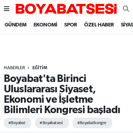
Sinop Nöbetçi Eczaneler
GÜNDEM
EKONOMİ
SPOR
ÖZEL HABER
SİYA
Sinop Hava Durumu
Sinop Namaz Vakitleri
Sinop Trafik Yoğunluk Haritası
HABERLER
EĞİTİM
Boyabat'ta Birinci
Süper Lig Puan Durumu ve Fikstür
Uluslararası Siyaset,
Ekonomi ve İşletme
Tüm Manşetler
Bilimleri Kongresi başladı
Son Dakika Haberleri
#Boyabat
#Boyabatsesi
#Boyabatkongre
Haber Arşivi