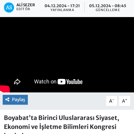
ALI SEZER
04.12.2024 - 17:21
05.12.2024 - 08:45
EDITÖR
YAYINLANMA
GÜNCELLEME
Paylaş
-
+
A
A
Boyabat'ta Birinci Uluslararası Siyaset,
Ekonomi ve İşletme Bilimleri Kongresi