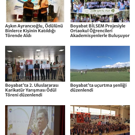
Aşkın Ayrancıoğlu, Ödülünü
Boyabat BİLSEM Projesiyle
Binlerce Kişinin Katıldığı
Ortaokul Öğrencileri
Törende Aldı
Akademisyenlerle Buluşuyor
Boyabat'ta 2. Uluslararası
Boyabat'ta uçurtma şenliği
Karikatür Yarışması Ödül
düzenlendi
Töreni düzenlendi