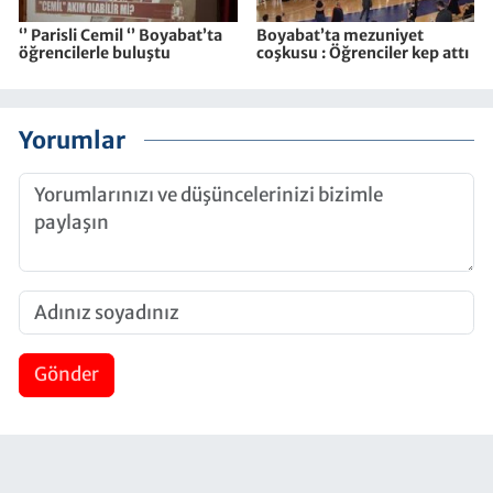
‘’ Parisli Cemil ‘’ Boyabat’ta
Boyabat’ta mezuniyet
öğrencilerle buluştu
coşkusu : Öğrenciler kep attı
Yorumlar
Gönder