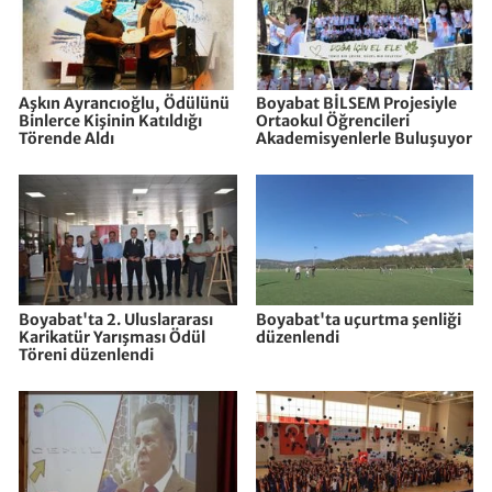
Aşkın Ayrancıoğlu, Ödülünü
Boyabat BİLSEM Projesiyle
Binlerce Kişinin Katıldığı
Ortaokul Öğrencileri
Törende Aldı
Akademisyenlerle Buluşuyor
Boyabat'ta 2. Uluslararası
Boyabat'ta uçurtma şenliği
Karikatür Yarışması Ödül
düzenlendi
Töreni düzenlendi