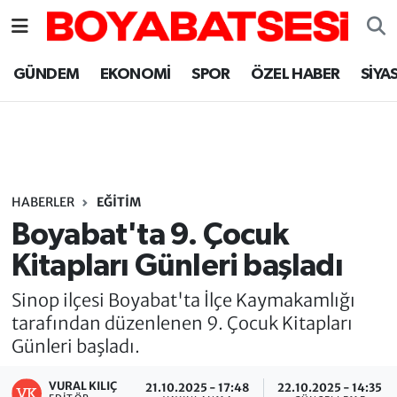
Sinop Nöbetçi Eczaneler
GÜNDEM
EKONOMİ
SPOR
ÖZEL HABER
SİYA
Sinop Hava Durumu
Sinop Namaz Vakitleri
Sinop Trafik Yoğunluk Haritası
HABERLER
EĞİTİM
Boyabat'ta 9. Çocuk
Süper Lig Puan Durumu ve Fikstür
Kitapları Günleri başladı
Tüm Manşetler
Sinop ilçesi Boyabat'ta İlçe Kaymakamlığı
tarafından düzenlenen 9. Çocuk Kitapları
Son Dakika Haberleri
Günleri başladı.
Haber Arşivi
VURAL KILIÇ
21.10.2025 - 17:48
22.10.2025 - 14:35