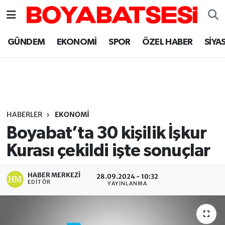
Sinop Nöbetçi Eczaneler
GÜNDEM
EKONOMİ
SPOR
ÖZEL HABER
SİYA
Sinop Hava Durumu
Sinop Namaz Vakitleri
Sinop Trafik Yoğunluk Haritası
HABERLER
EKONOMİ
Boyabat’ta 30 kişilik İşkur
Süper Lig Puan Durumu ve Fikstür
Kurası çekildi işte sonuçlar
Tüm Manşetler
HABER MERKEZI
28.09.2024 - 10:32
EDITÖR
YAYINLANMA
Son Dakika Haberleri
Haber Arşivi