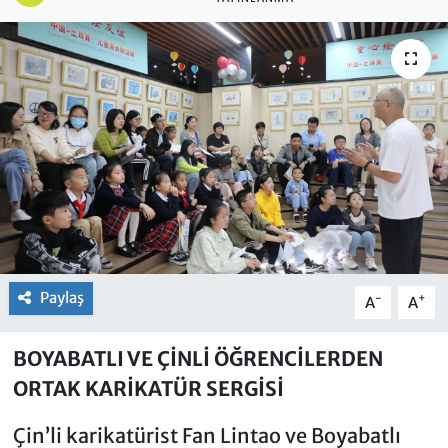
Paylaş
-
+
A
A
BOYABATLI VE ÇİNLİ ÖĞRENCİLERDEN
ORTAK KARİKATÜR SERGİSİ
Çin’li karikatürist Fan Lintao ve Boyabatlı