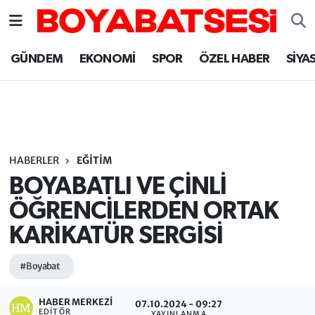
Sinop Nöbetçi Eczaneler
GÜNDEM
EKONOMİ
SPOR
ÖZEL HABER
SİYA
Sinop Hava Durumu
Sinop Namaz Vakitleri
Sinop Trafik Yoğunluk Haritası
HABERLER
EĞİTİM
BOYABATLI VE ÇİNLİ
Süper Lig Puan Durumu ve Fikstür
ÖĞRENCİLERDEN ORTAK
KARİKATÜR SERGİSİ
Tüm Manşetler
#Boyabat
Son Dakika Haberleri
HABER MERKEZI
Haber Arşivi
07.10.2024 - 09:27
EDITÖR
YAYINLANMA