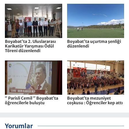
Boyabat'ta 2. Uluslararası
Boyabat'ta uçurtma şenliği
Karikatür Yarışması Ödül
düzenlendi
Töreni düzenlendi
‘’ Parisli Cemil ‘’ Boyabat’ta
Boyabat’ta mezuniyet
öğrencilerle buluştu
coşkusu : Öğrenciler kep attı
Yorumlar