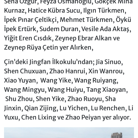
Sena Özgür, Feyza Osmanoğlu, Gökçek Mina
Kurnaz, Hatice Kübra Sucu, Ilgın Türkmen,
İpek Pınar Çeltikçi, Mehmet Türkmen, Öykü
İpek Ertürk, Sudem Duran, Vesile Ada Aktaş,
Yiğit Eren Cısdık, Zeynep Ebrar Alkan ve
Zeynep Rüya Çetin yer Alırken,
Çin’deki Jingfan İlkokulu’ndan; Jia Sinuo,
Shen Chuxuan, Zhao Hanrui, Xin Wanrou,
Xiao Yuyan, Wang Yike, Wang Ruiyang,
Wang Mingyu, Wang Huiyu, Tang Xiaoyan,
Shu Zhou, Shen Yike, Zhao Ruoyu, Sha
Jinxin, Qian Zijing, Lu Yichen, Lu Renchen, Li
Yuxu, Chen Lixing ve Zhao Peiyan yer alıyor.