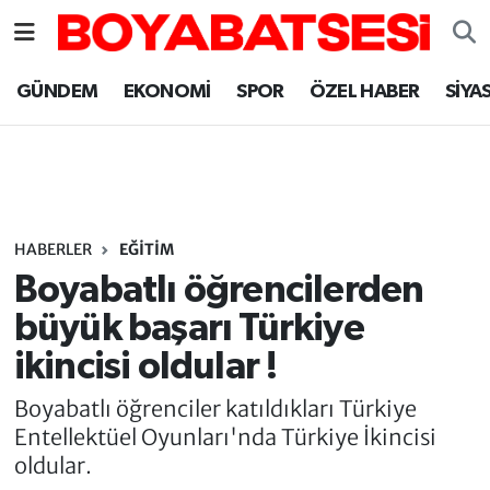
Sinop Nöbetçi Eczaneler
GÜNDEM
EKONOMİ
SPOR
ÖZEL HABER
SİYA
Sinop Hava Durumu
Sinop Namaz Vakitleri
Sinop Trafik Yoğunluk Haritası
HABERLER
EĞİTİM
Boyabatlı öğrencilerden
Süper Lig Puan Durumu ve Fikstür
büyük başarı Türkiye
ikincisi oldular !
Tüm Manşetler
Boyabatlı öğrenciler katıldıkları Türkiye
Son Dakika Haberleri
Entellektüel Oyunları'nda Türkiye İkincisi
oldular.
Haber Arşivi