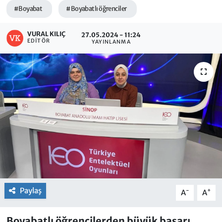
#Boyabat
#Boyabatlı öğrenciler
VURAL KILIÇ
27.05.2024 - 11:24
EDITÖR
YAYINLANMA
Paylaş
-
+
A
A
Boyabatlı öğrencilerden büyük başarı