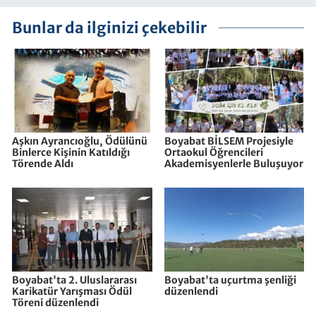
Bunlar da ilginizi çekebilir
Aşkın Ayrancıoğlu, Ödülünü
Boyabat BİLSEM Projesiyle
Binlerce Kişinin Katıldığı
Ortaokul Öğrencileri
Törende Aldı
Akademisyenlerle Buluşuyor
Boyabat'ta 2. Uluslararası
Boyabat'ta uçurtma şenliği
Karikatür Yarışması Ödül
düzenlendi
Töreni düzenlendi