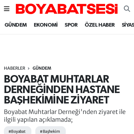
Sinop Nöbetçi Eczaneler
GÜNDEM
EKONOMİ
SPOR
ÖZEL HABER
SİYA
Sinop Hava Durumu
Sinop Namaz Vakitleri
Sinop Trafik Yoğunluk Haritası
HABERLER
GÜNDEM
BOYABAT MUHTARLAR
Süper Lig Puan Durumu ve Fikstür
DERNEĞİNDEN HASTANE
BAŞHEKİMİNE ZİYARET
Tüm Manşetler
Boyabat Muhtarlar Derneği'nden ziyaret ile
Son Dakika Haberleri
ilgili yapılan açıklamada;
Haber Arşivi
#Boyabat
#Başhekim