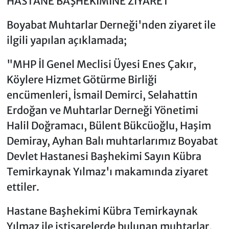
HASTANE BAŞHEKİMİNE ZİYARET
Boyabat Muhtarlar Derneği'nden ziyaret ile
ilgili yapılan açıklamada;
"MHP İl Genel Meclisi Üyesi Enes Çakır,
Köylere Hizmet Götürme Birliği
encümenleri, İsmail Demirci, Selahattin
Erdoğan ve Muhtarlar Derneği Yönetimi
Halil Doğramacı, Bülent Bükcüoğlu, Haşim
Demiray, Ayhan Balı muhtarlarımız Boyabat
Devlet Hastanesi Başhekimi Sayın Kübra
Temirkaynak Yılmaz'ı makamında ziyaret
ettiler.
Hastane Başhekimi Kübra Temirkaynak
Yılmaz ile istişarelerde bulunan muhtarlar,