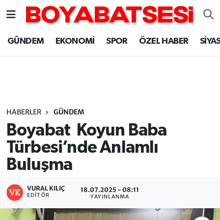
Sinop Nöbetçi Eczaneler
GÜNDEM
EKONOMİ
SPOR
ÖZEL HABER
SİYA
Sinop Hava Durumu
Sinop Namaz Vakitleri
Sinop Trafik Yoğunluk Haritası
HABERLER
GÜNDEM
Boyabat Koyun Baba
Süper Lig Puan Durumu ve Fikstür
Türbesi’nde Anlamlı
Buluşma
Tüm Manşetler
Son Dakika Haberleri
VURAL KILIÇ
18.07.2025 - 08:11
EDITÖR
YAYINLANMA
Haber Arşivi