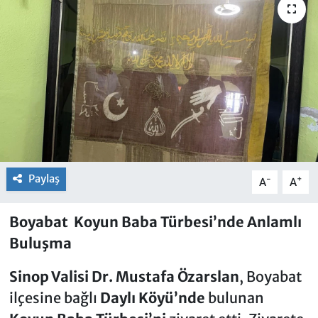
Paylaş
-
+
A
A
Boyabat Koyun Baba Türbesi’nde Anlamlı
Buluşma
Sinop Valisi Dr. Mustafa Özarslan
, Boyabat
ilçesine bağlı
Daylı Köyü’nde
bulunan