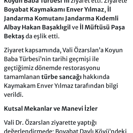
Koyun Baba Türbesi’ni
ziyaret etti. Ziyarete
Boyabat Kaymakamı Enver Yılmaz
,
İl
Jandarma Komutanı Jandarma Kıdemli
Albay Hakan Başaklıgil
ve
İl Müftüsü Paşa
Bektaş
da eşlik etti.
Ziyaret kapsamında, Vali Özarslan’a Koyun
Baba Türbesi’nin tarihi geçmişi ile
geçtiğimiz dönemde restorasyonu
tamamlanan
türbe sancağı
hakkında
Kaymakam Enver Yılmaz tarafından bilgi
verildi.
Kutsal Mekanlar ve Manevi İzler
Vali Dr. Özarslan ziyarette yaptığı
değerlendirmede; Boyabat Daylı Köyü’ndeki