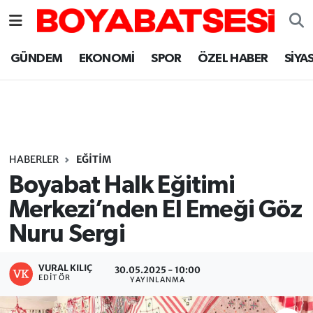
Sinop Nöbetçi Eczaneler
GÜNDEM
EKONOMİ
SPOR
ÖZEL HABER
SİYA
Sinop Hava Durumu
Sinop Namaz Vakitleri
Sinop Trafik Yoğunluk Haritası
HABERLER
EĞİTİM
Boyabat Halk Eğitimi
Süper Lig Puan Durumu ve Fikstür
Merkezi’nden El Emeği Göz
Nuru Sergi
Tüm Manşetler
Son Dakika Haberleri
VURAL KILIÇ
30.05.2025 - 10:00
EDITÖR
YAYINLANMA
Haber Arşivi