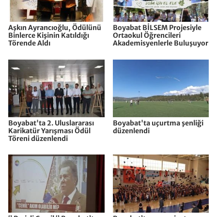
Aşkın Ayrancıoğlu, Ödülünü
Boyabat BİLSEM Projesiyle
Binlerce Kişinin Katıldığı
Ortaokul Öğrencileri
Törende Aldı
Akademisyenlerle Buluşuyor
Boyabat'ta 2. Uluslararası
Boyabat'ta uçurtma şenliği
Karikatür Yarışması Ödül
düzenlendi
Töreni düzenlendi