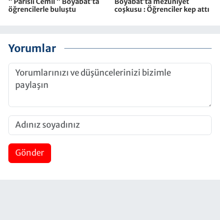
‘’ Parisli Cemil ‘’ Boyabat’ta
Boyabat’ta mezuniyet
öğrencilerle buluştu
coşkusu : Öğrenciler kep attı
Yorumlar
Gönder