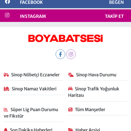
FACEBOOK
BEĞEN
INSTAGRAM
TAKIP ET
Sinop Nöbetçi Eczaneler
Sinop Hava Durumu
Sinop Namaz Vakitleri
Sinop Trafik Yoğunluk
Haritası
Süper Lig Puan Durumu
Tüm Manşetler
ve Fikstür
Son Dakika Haberleri
Haber Arşivi