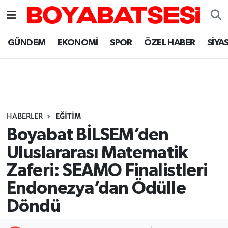
Sinop Nöbetçi Eczaneler
GÜNDEM
EKONOMİ
SPOR
ÖZEL HABER
SİYA
Sinop Hava Durumu
Sinop Namaz Vakitleri
Sinop Trafik Yoğunluk Haritası
HABERLER
EĞİTİM
Boyabat BİLSEM’den
Süper Lig Puan Durumu ve Fikstür
Uluslararası Matematik
Zaferi: SEAMO Finalistleri
Tüm Manşetler
Endonezya’dan Ödülle
Son Dakika Haberleri
Döndü
Haber Arşivi