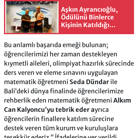
Aşkın Ayrancıoğlu,
Ödülünü Binlerce
Kişinin Katıldığı
Törende Aldı
Bu anlamlı başarıda emeği bulunan;
öğrencilerimizi her zaman destekleyen
kıymetli aileleri, olimpiyat hazırlık sürecinde
ders veren ve eleme sınavını uygulayan
matematik öğretmeni
Seda Dündar
ile
Bali’deki dünya finalinde öğrencilerimize
rehberlik eden matematik öğretmeni
Alkım
Can Kalyoncu’yu tebrik eder a
yrıca
öğrencilerin finallere katılım sürecine
destek veren tüm kurum ve kuruluşlara
teşekkür ederiz.’’ İfadelerine yer verildi.