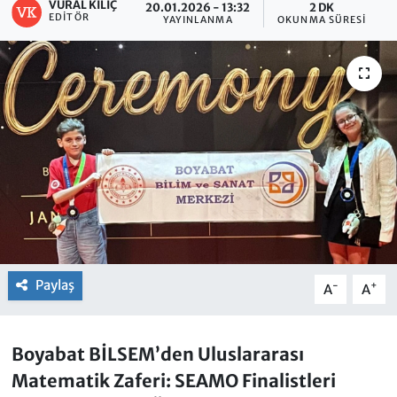
VURAL KILIÇ
20.01.2026 - 13:32
2 DK
EDITÖR
YAYINLANMA
OKUNMA SÜRESI
Paylaş
-
+
A
A
Boyabat BİLSEM’den Uluslararası
Matematik Zaferi: SEAMO Finalistleri