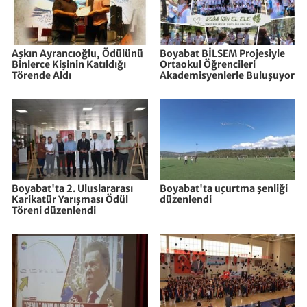
Aşkın Ayrancıoğlu, Ödülünü
Boyabat BİLSEM Projesiyle
Binlerce Kişinin Katıldığı
Ortaokul Öğrencileri
Törende Aldı
Akademisyenlerle Buluşuyor
Boyabat'ta 2. Uluslararası
Boyabat'ta uçurtma şenliği
Karikatür Yarışması Ödül
düzenlendi
Töreni düzenlendi