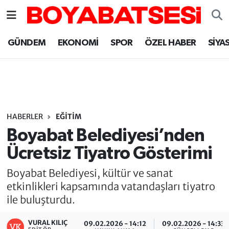
Sinop Nöbetçi Eczaneler
GÜNDEM
EKONOMİ
SPOR
ÖZEL HABER
SİYA
Sinop Hava Durumu
Sinop Namaz Vakitleri
Sinop Trafik Yoğunluk Haritası
HABERLER
EĞİTİM
Boyabat Belediyesi’nden
Süper Lig Puan Durumu ve Fikstür
Ücretsiz Tiyatro Gösterimi
Tüm Manşetler
Boyabat Belediyesi, kültür ve sanat
etkinlikleri kapsamında vatandaşları tiyatro
Son Dakika Haberleri
ile buluşturdu.
Haber Arşivi
VURAL KILIÇ
09.02.2026 - 14:12
09.02.2026 - 14:33