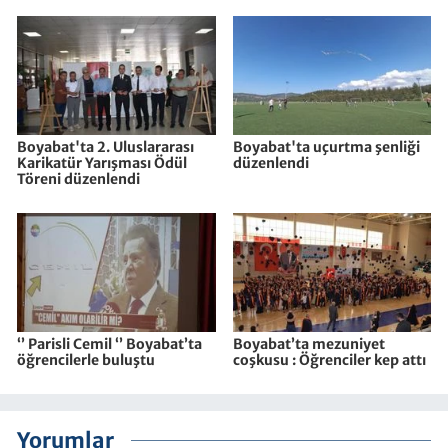
Boyabat'ta 2. Uluslararası
Boyabat'ta uçurtma şenliği
Karikatür Yarışması Ödül
düzenlendi
Töreni düzenlendi
‘’ Parisli Cemil ‘’ Boyabat’ta
Boyabat’ta mezuniyet
öğrencilerle buluştu
coşkusu : Öğrenciler kep attı
Yorumlar