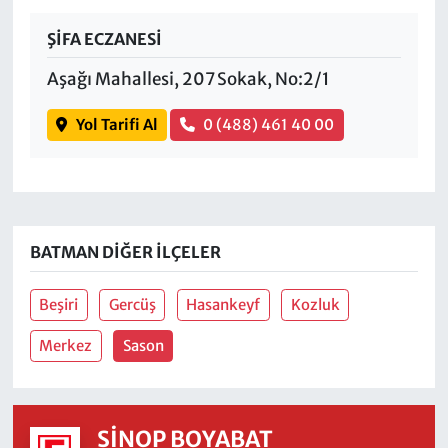
ŞİFA ECZANESİ
Aşağı Mahallesi, 207 Sokak, No:2/1
Yol Tarifi Al
0 (488) 461 40 00
BATMAN DIĞER İLÇELER
Beşiri
Gercüş
Hasankeyf
Kozluk
Merkez
Sason
SINOP BOYABAT