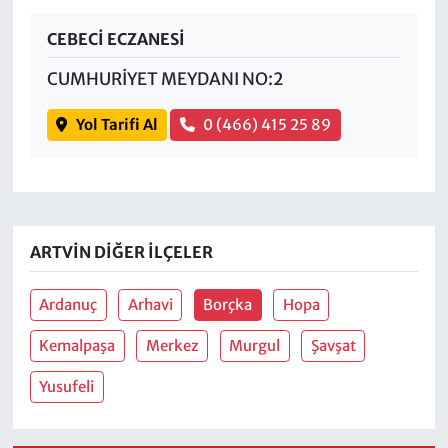
CEBECİ ECZANESİ
CUMHURİYET MEYDANI NO:2
Yol Tarifi Al
0 (466) 415 25 89
ARTVIN DIĞER İLÇELER
Ardanuç
Arhavi
Borçka
Hopa
Kemalpaşa
Merkez
Murgul
Şavşat
Yusufeli