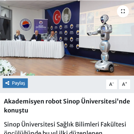
Paylaş
-
+
A
A
Akademisyen robot Sinop Üniversitesi'nde
konuştu
Sinop Üniversitesi Sağlık Bilimleri Fakültesi
öncülüğünde bu yıl ilki düzenlenen