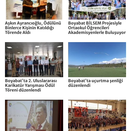
Aşkın Ayrancıoğlu, Ödülünü
Boyabat BİLSEM Projesiyle
Binlerce Kişinin Katıldığı
Ortaokul Öğrencileri
Törende Aldı
Akademisyenlerle Buluşuyor
Boyabat'ta 2. Uluslararası
Boyabat'ta uçurtma şenliği
Karikatür Yarışması Ödül
düzenlendi
Töreni düzenlendi