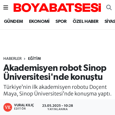
Sinop Nöbetçi Eczaneler
GÜNDEM
EKONOMİ
SPOR
ÖZEL HABER
SİYA
Sinop Hava Durumu
Sinop Namaz Vakitleri
Sinop Trafik Yoğunluk Haritası
HABERLER
EĞİTİM
Akademisyen robot Sinop
Süper Lig Puan Durumu ve Fikstür
Üniversitesi'nde konuştu
Tüm Manşetler
Türkiye’nin ilk akademisyen robotu Doçent
Maya, Sinop Üniversitesi’nde konuşma yaptı.
Son Dakika Haberleri
VURAL KILIÇ
23.05.2025 - 10:28
EDITÖR
YAYINLANMA
Haber Arşivi