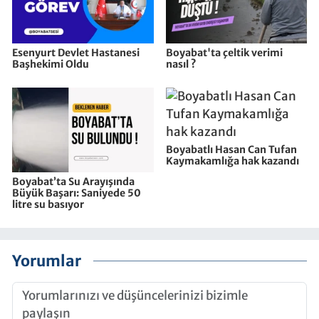
Esenyurt Devlet Hastanesi
Boyabat'ta çeltik verimi
Başhekimi Oldu
nasıl ?
Boyabatlı Hasan Can Tufan
Kaymakamlığa hak kazandı
Boyabat’ta Su Arayışında
Büyük Başarı: Saniyede 50
litre su basıyor
Yorumlar