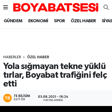
Sinop Nöbetçi Eczaneler
GÜNDEM
EKONOMİ
SPOR
ÖZEL HABER
SİYA
Sinop Hava Durumu
Sinop Namaz Vakitleri
Sinop Trafik Yoğunluk Haritası
HABERLER
ÖZEL HABER
Yola sığmayan tekne yüklü
Süper Lig Puan Durumu ve Fikstür
tırlar, Boyabat trafiğini felç
etti
Tüm Manşetler
Son Dakika Haberleri
TE BILISIM
03.08.2021 - 18:24
EDITÖR
YAYINLANMA
Haber Arşivi