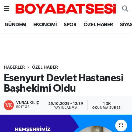
Sinop Nöbetçi Eczaneler
GÜNDEM
EKONOMİ
SPOR
ÖZEL HABER
SİYA
Sinop Hava Durumu
Sinop Namaz Vakitleri
Sinop Trafik Yoğunluk Haritası
HABERLER
ÖZEL HABER
Esenyurt Devlet Hastanesi
Süper Lig Puan Durumu ve Fikstür
Başhekimi Oldu
Tüm Manşetler
VURAL KILIÇ
25.10.2025 - 12:39
1 DK
EDITÖR
YAYINLANMA
OKUNMA SÜRESI
Son Dakika Haberleri
Haber Arşivi