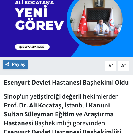
Paylaş
-
+
A
A
Esenyurt Devlet Hastanesi Başhekimi Oldu
Sinop’un yetiştirdiği değerli hekimlerden
Prof. Dr. Ali Kocataş
, İstanbul
Kanuni
Sultan Süleyman Eğitim ve Araştırma
Hastanesi
Başhekimliği görevinden
Esenyurt Devlet Hastanesi Başhekimliği