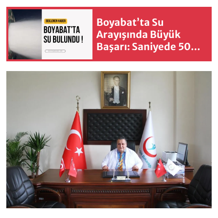
Boyabat’ta Su
Arayışında Büyük
Başarı: Saniyede 50
litre su basıyor