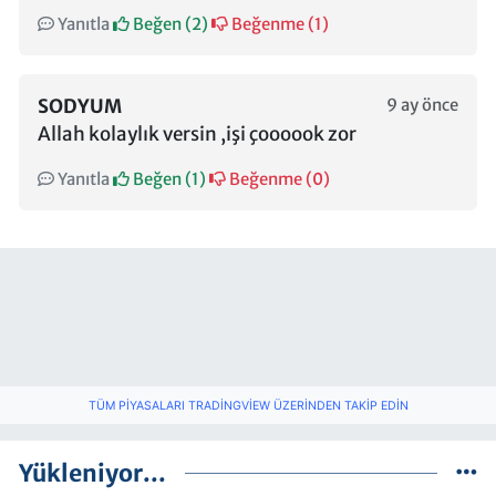
Yanıtla
Beğen (
2
)
Beğenme (
1
)
SODYUM
9 ay önce
Allah kolaylık versin ,işi çoooook zor
Yanıtla
Beğen (
1
)
Beğenme (
0
)
TÜM PIYASALARI TRADINGVIEW ÜZERINDEN TAKIP EDIN
Yükleniyor...