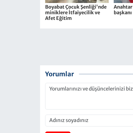
Boyabat Çocuk Şenliği'nde
Anahtar 
miniklere İtfaiyecilik ve
başkanı 
Afet Eğitim
Yorumlar