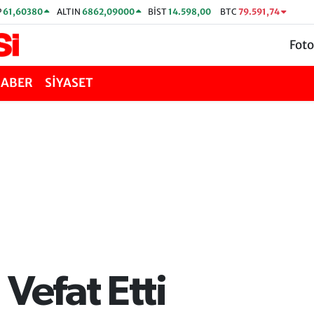
P
61,60380
ALTIN
6862,09000
BİST
14.598,00
BTC
79.591,74
Foto
HABER
SİYASET
Vefat Etti