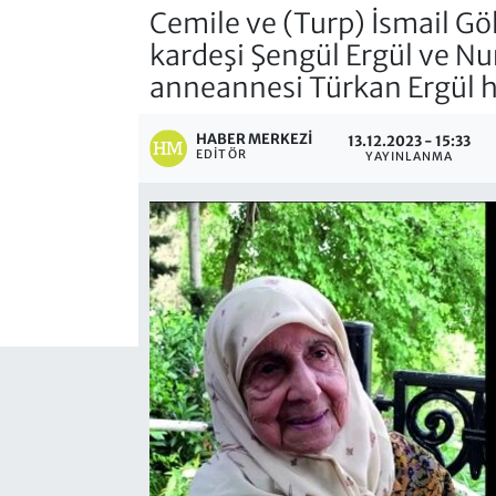
Cemile ve (Turp) İsmail G
kardeşi Şengül Ergül ve Nu
anneannesi Türkan Ergül 
HABER MERKEZI
13.12.2023 - 15:33
EDITÖR
YAYINLANMA