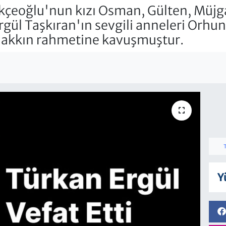
ökçeoğlu'nun kızı Osman, Gülten, Mü
rgül Taşkıran'ın sevgili anneleri Orhun
hakkın rahmetine kavuşmuştur.
Y