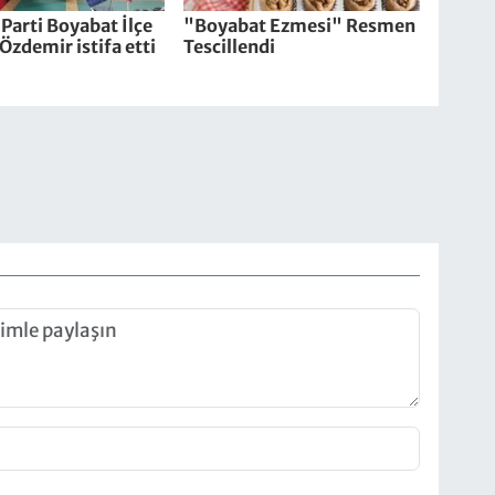
Parti Boyabat İlçe
"Boyabat Ezmesi" Resmen
Özdemir istifa etti
Tescillendi