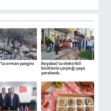
’ta orman yangını
Boyabat’ta elektrikli
bisikletin çarptığı yaya
yaralandı.