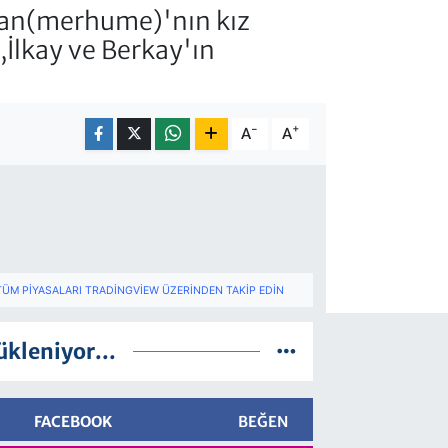
jgan(merhume)'nın kız
,İlkay ve Berkay'ın
-
+
A
A
TÜM PIYASALARI TRADINGVIEW ÜZERINDEN TAKIP EDIN
ükleniyor...
FACEBOOK
BEĞEN