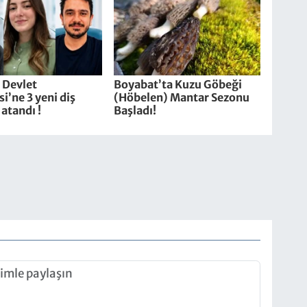
 Devlet
Boyabat’ta Kuzu Göbeği
i’ne 3 yeni diş
(Höbelen) Mantar Sezonu
atandı !
Başladı!