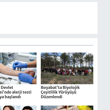
 Devlet
Boyabat’ta Biyolojik
i’nde alerji testi
Çeşitlilik Yürüyüşü
ya başlandı
Düzenlendi