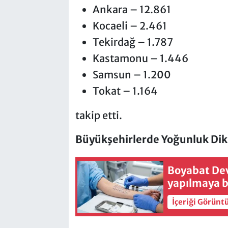
Ankara – 12.861
Kocaeli – 2.461
Tekirdağ – 1.787
Kastamonu – 1.446
Samsun – 1.200
Tokat – 1.164
takip etti.
Büyükşehirlerde Yoğunluk Dik
Boyabat Devl
yapılmaya b
İçeriği Görünt