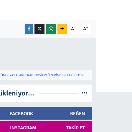
-
+
A
A
TÜM PIYASALARI TRADINGVIEW ÜZERINDEN TAKIP EDIN
ükleniyor...
FACEBOOK
BEĞEN
INSTAGRAM
TAKIP ET