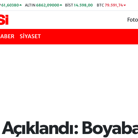
P
61,60380
ALTIN
6862,09000
BİST
14.598,00
BTC
79.591,74
Foto
HABER
SİYASET
i Açıklandı: Boyaba