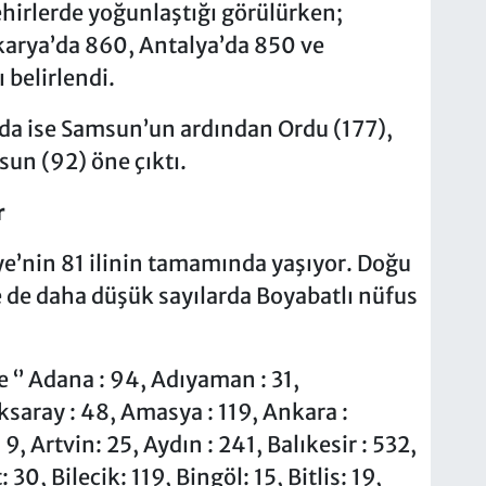
ehirlerde yoğunlaştığı görülürken;
akarya’da 860, Antalya’da 850 ve
 belirlendi.
da ise Samsun’un ardından Ordu (177),
sun (92) öne çıktı.
r
iye’nin 81 ilinin tamamında yaşıyor. Doğu
 de daha düşük sayılarda Boyabatlı nüfus
e ‘’ Adana : 94, Adıyaman : 31,
Aksaray : 48, Amasya : 119, Ankara :
9, Artvin: 25, Aydın : 241, Balıkesir : 532,
30, Bilecik: 119, Bingöl: 15, Bitlis: 19,