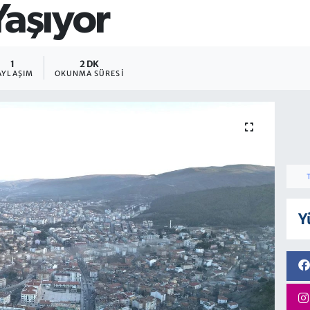
Yaşıyor
1
2 DK
AYLAŞIM
OKUNMA SÜRESI
Y