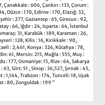
7, Çanakkale : 606, Çankırı : 133, Çorum :
04, Düzce : 170, Edirne : 170, Elazığ: 32,
ehir : 277, Gaziantep : 65, Giresun : 92,
y : 66, Iğdır : 24, Isparta : 64, İstanbul
nmaraş: 31, Karabük : 189, Karaman : 26,
eri : 128, Kilis : 16, Kırıkkale : 90,
ocaeli : 2,461, Konya : 326, Kütahya : 78,
in: 61, Mersin: 215, Muğla : 555, Muş :
du : 177, Osmaniye: 15, Rize : 64, Sakarya
 63, Siirt: 51 , Sinop : 36,527, Şırnak : 45,
at : 1,164, Trabzon : 174, Tunceli: 18, Uşak
at : 80, Zonguldak : 199 ‘’