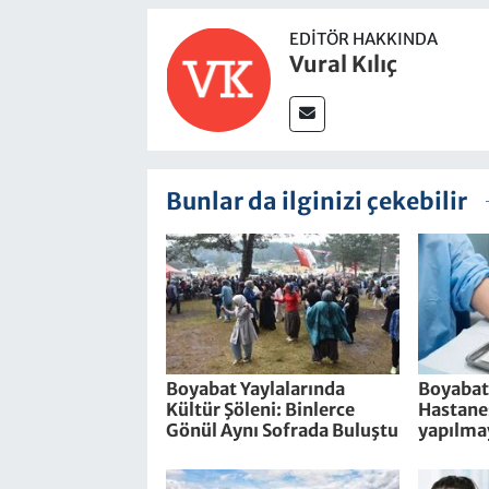
EDITÖR HAKKINDA
Vural Kılıç
Bunlar da ilginizi çekebilir
Boyabat Yaylalarında
Boyabat
Kültür Şöleni: Binlerce
Hastanes
Gönül Aynı Sofrada Buluştu
yapılma