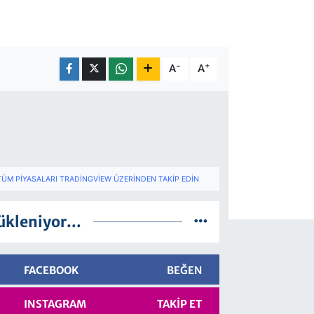
-
+
A
A
TÜM PIYASALARI TRADINGVIEW ÜZERINDEN TAKIP EDIN
ükleniyor...
FACEBOOK
BEĞEN
INSTAGRAM
TAKIP ET