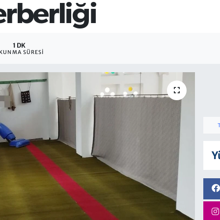
erberliği
1 DK
KUNMA SÜRESI
Y