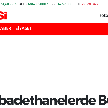
P
61,60380
ALTIN
6862,09000
BİST
14.598,00
BTC
79.591,74
Foto
HABER
SİYASET
İbadethanelerde 