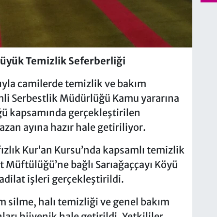
yük Temizlik Seferberliği
ıyla camilerde temizlik ve bakım
imli Serbestlik Müdürlüğü Kamu yararına
ğü kapsamında gerçekleştirilen
an ayına hazır hale getiriliyor.
fızlık Kur’an Kursu’nda kapsamlı temizlik
at Müftülüğü’ne bağlı Sarıağaççayı Köyü
ilat işleri gerçekleştirildi.
m silme, halı temizliği ve genel bakım
arı hijyenik hale getirildi. Yetkililer,