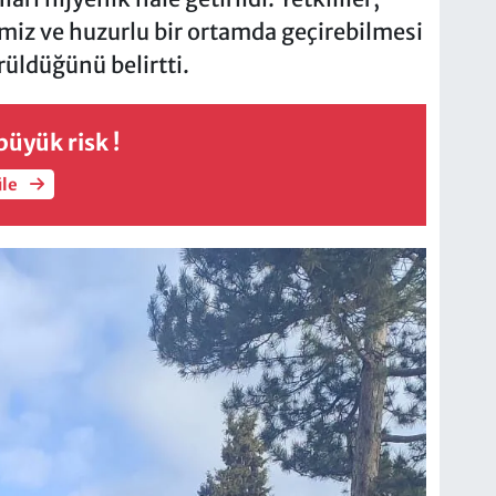
miz ve huzurlu bir ortamda geçirebilmesi
ürüldüğünü belirtti.
üyük risk !
üle