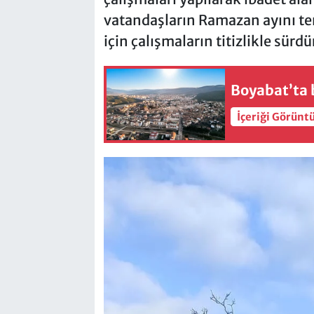
vatandaşların Ramazan ayını te
için çalışmaların titizlikle sürd
Boyabat’ta b
İçeriği Görünt