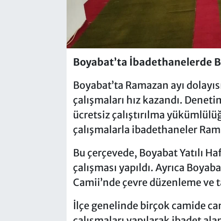
Boyabat’ta İbadethanelerde Bü
Boyabat’ta Ramazan ayı dolayıs
çalışmaları hız kazandı. Denet
ücretsiz çalıştırılma yükümlülü
çalışmalarla ibadethaneler Ramaz
Bu çerçevede, Boyabat Yatılı Ha
çalışması yapıldı. Ayrıca Boyab
Camii’nde çevre düzenleme ve tad
İlçe genelinde birçok camide ca
çalışmaları yapılarak ibadet alanl