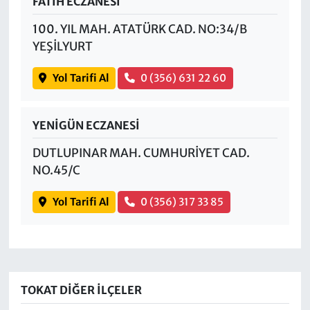
FATİH ECZANESİ
100. YIL MAH. ATATÜRK CAD. NO:34/B
YEŞİLYURT
Yol Tarifi Al
0 (356) 631 22 60
YENİGÜN ECZANESİ
DUTLUPINAR MAH. CUMHURİYET CAD.
NO.45/C
Yol Tarifi Al
0 (356) 317 33 85
TOKAT DIĞER İLÇELER