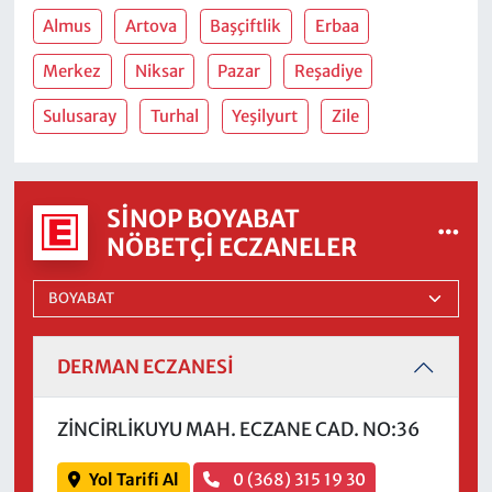
Almus
Artova
Başçiftlik
Erbaa
Merkez
Niksar
Pazar
Reşadiye
Sulusaray
Turhal
Yeşilyurt
Zile
SINOP BOYABAT
NÖBETÇI ECZANELER
DERMAN ECZANESİ
ZİNCİRLİKUYU MAH. ECZANE CAD. NO:36
Yol Tarifi Al
0 (368) 315 19 30