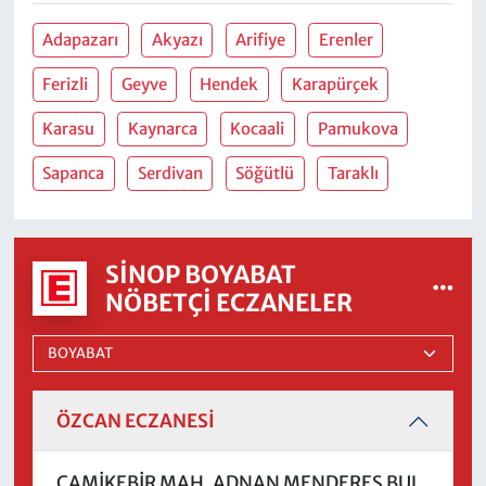
Adapazarı
Akyazı
Arifiye
Erenler
Ferizli
Geyve
Hendek
Karapürçek
Karasu
Kaynarca
Kocaali
Pamukova
Sapanca
Serdivan
Söğütlü
Taraklı
SINOP BOYABAT
NÖBETÇI ECZANELER
ÖZCAN ECZANESİ
CAMİKEBİR MAH. ADNAN MENDERES BUL.