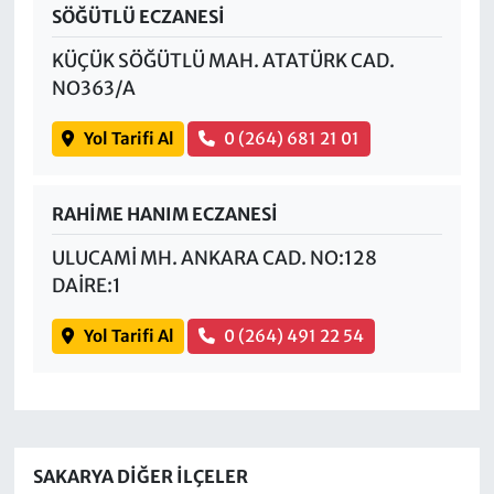
SÖĞÜTLÜ ECZANESİ
KÜÇÜK SÖĞÜTLÜ MAH. ATATÜRK CAD.
NO363/A
Yol Tarifi Al
0 (264) 681 21 01
RAHİME HANIM ECZANESİ
ULUCAMİ MH. ANKARA CAD. NO:128
DAİRE:1
Yol Tarifi Al
0 (264) 491 22 54
SAKARYA DIĞER İLÇELER