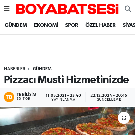
Sinop Nöbetçi Eczaneler
GÜNDEM
EKONOMİ
SPOR
ÖZEL HABER
SİYA
Sinop Hava Durumu
Sinop Namaz Vakitleri
Sinop Trafik Yoğunluk Haritası
HABERLER
GÜNDEM
Pizzacı Musti Hizmetinizde
Süper Lig Puan Durumu ve Fikstür
TE BILISIM
11.05.2021 - 23:40
22.12.2024 - 20:45
Tüm Manşetler
EDITÖR
YAYINLANMA
GÜNCELLEME
Son Dakika Haberleri
Haber Arşivi