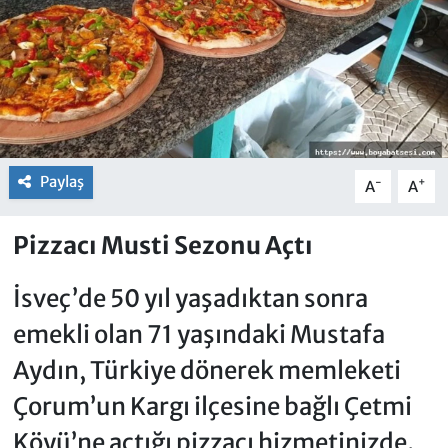
Paylaş
-
+
A
A
Pizzacı Musti Sezonu Açtı
İsveç’de 50 yıl yaşadıktan sonra
emekli olan 71 yaşındaki Mustafa
Aydın, Türkiye dönerek memleketi
Çorum’un Kargı ilçesine bağlı Çetmi
Köyü’ne açtığı pizzacı hizmetinizde.