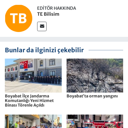
EDITÖR HAKKINDA
TE Bilisim
Bunlar da ilginizi çekebilir
Boyabat İlçe Jandarma
Boyabat’ta orman yangını
Komutanlığı Yeni Hizmet
Binası Törenle Açıldı