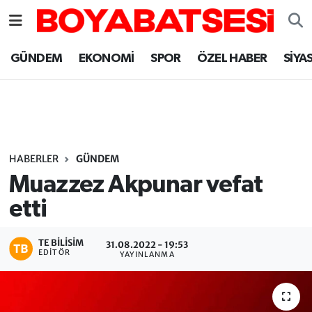
Sinop Nöbetçi Eczaneler
GÜNDEM
EKONOMİ
SPOR
ÖZEL HABER
SİYA
Sinop Hava Durumu
Sinop Namaz Vakitleri
Sinop Trafik Yoğunluk Haritası
HABERLER
GÜNDEM
Muazzez Akpunar vefat
Süper Lig Puan Durumu ve Fikstür
etti
Tüm Manşetler
TE BILISIM
31.08.2022 - 19:53
EDITÖR
YAYINLANMA
Son Dakika Haberleri
Haber Arşivi