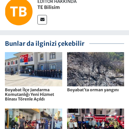
EDITÖR HAKKINDA
TE Bilisim
Bunlar da ilginizi çekebilir
Boyabat İlçe Jandarma
Boyabat’ta orman yangını
Komutanlığı Yeni Hizmet
Binası Törenle Açıldı