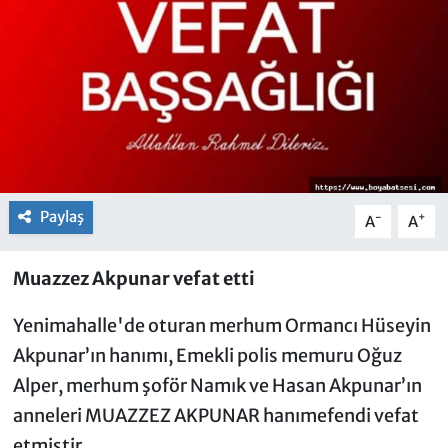
Paylaş
-
+
A
A
Muazzez Akpunar vefat etti
Yenimahalle'de oturan merhum Ormancı Hüseyin
Akpunar’ın hanımı, Emekli polis memuru Oğuz
Alper, merhum şoför Namık ve Hasan Akpunar’ın
anneleri MUAZZEZ AKPUNAR hanımefendi vefat
etmiştir.