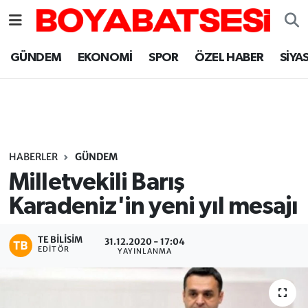
Sinop Nöbetçi Eczaneler
GÜNDEM
EKONOMİ
SPOR
ÖZEL HABER
SİYA
Sinop Hava Durumu
Sinop Namaz Vakitleri
Sinop Trafik Yoğunluk Haritası
HABERLER
GÜNDEM
Milletvekili Barış
Süper Lig Puan Durumu ve Fikstür
Karadeniz'in yeni yıl mesajı
Tüm Manşetler
TE BILISIM
31.12.2020 - 17:04
EDITÖR
YAYINLANMA
Son Dakika Haberleri
Haber Arşivi