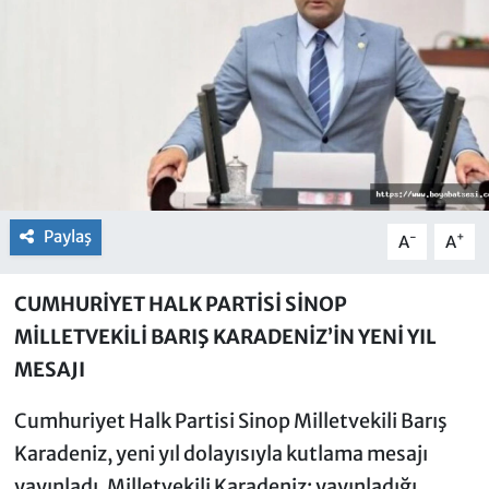
Paylaş
-
+
A
A
CUMHURİYET HALK PARTİSİ SİNOP
MİLLETVEKİLİ BARIŞ KARADENİZ’İN YENİ YIL
MESAJI
Cumhuriyet Halk Partisi Sinop Milletvekili Barış
Karadeniz, yeni yıl dolayısıyla kutlama mesajı
yayınladı. Milletvekili Karadeniz; yayınladığı