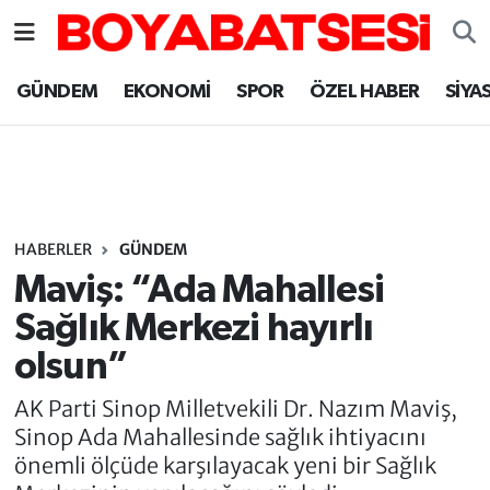
Sinop Nöbetçi Eczaneler
GÜNDEM
EKONOMİ
SPOR
ÖZEL HABER
SİYA
Sinop Hava Durumu
Sinop Namaz Vakitleri
Sinop Trafik Yoğunluk Haritası
HABERLER
GÜNDEM
Maviş: “Ada Mahallesi
Süper Lig Puan Durumu ve Fikstür
Sağlık Merkezi hayırlı
olsun”
Tüm Manşetler
AK Parti Sinop Milletvekili Dr. Nazım Maviş,
Son Dakika Haberleri
Sinop Ada Mahallesinde sağlık ihtiyacını
önemli ölçüde karşılayacak yeni bir Sağlık
Haber Arşivi