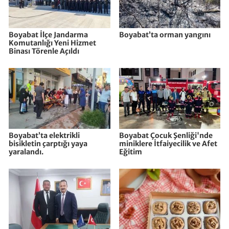
Boyabat İlçe Jandarma
Boyabat’ta orman yangını
Komutanlığı Yeni Hizmet
Binası Törenle Açıldı
Boyabat’ta elektrikli
Boyabat Çocuk Şenliği'nde
bisikletin çarptığı yaya
miniklere İtfaiyecilik ve Afet
yaralandı.
Eğitim