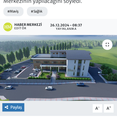
Merkezinin yapılacağını söyledi.
#Maviş
#Sağlık
HABER MERKEZI
26.12.2024 - 08:37
EDITÖR
YAYINLANMA
Paylaş
-
+
A
A