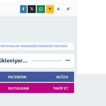
-
+
A
A
TÜM PIYASALARI TRADINGVIEW ÜZERINDEN TAKIP EDIN
ükleniyor...
FACEBOOK
BEĞEN
INSTAGRAM
TAKIP ET