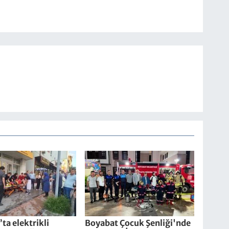
ta elektrikli
Boyabat Çocuk Şenliği'nde