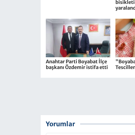
bisiklet
yaraland
Anahtar Parti Boyabat İlçe
"Boyaba
başkanı Özdemir istifa etti
Tescille
Yorumlar