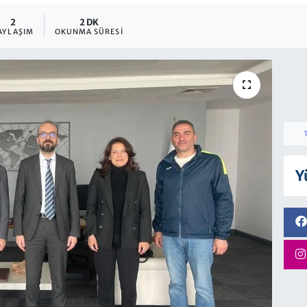
2
2 DK
AYLAŞIM
OKUNMA SÜRESI
Y