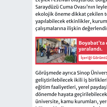
Saraydüzü Cuma Ovası’nın leyle
ekolojik öneme dikkat çekilen t
yapılabilecek etkinlikler, kurum
çalışmalarına ilişkin değerlend
Boyabat’ta e
yaralandı.
İçeriği Görünt
Görüşmede ayrıca Sinop Ünivers
geliştirilebilecek ikili iş birlikl
eğitim faaliyetleri, yerel paydaş
dönemde hayata geçirilebilecek o
üniversite, kamu kurumları, yere