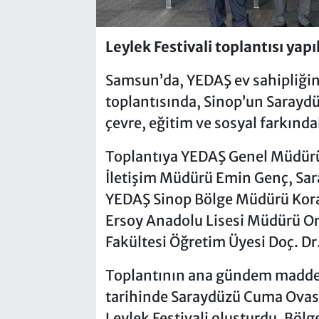
Leylek Festivali toplantısı yapı
Samsun’da, YEDAŞ ev sahipliğin
toplantısında, Sinop’un Sarayd
çevre, eğitim ve sosyal farkındal
Toplantıya YEDAŞ Genel Müdürü
İletişim Müdürü Emin Genç, Sa
YEDAŞ Sinop Bölge Müdürü Kor
Ersoy Anadolu Lisesi Müdürü Or
Fakültesi Öğretim Üyesi Doç. Dr
Toplantının ana gündem maddel
tarihinde Saraydüzü Cuma Ovası
Leylek Festivali oluşturdu. Bölg