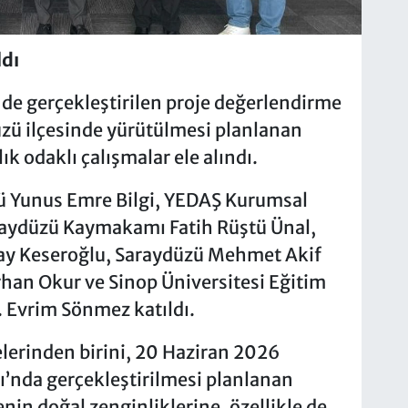
ldı
de gerçekleştirilen proje değerlendirme
üzü ilçesinde yürütülmesi planlanan
ık odaklı çalışmalar ele alındı.
 Yunus Emre Bilgi, YEDAŞ Kurumsal
raydüzü Kaymakamı Fatih Rüştü Ünal,
ay Keseroğlu, Saraydüzü Mehmet Akif
han Okur ve Sinop Üniversitesi Eğitim
. Evrim Sönmez katıldı.
erinden birini, 20 Haziran 2026
’nda gerçekleştirilmesi planlanan
enin doğal zenginliklerine, özellikle de