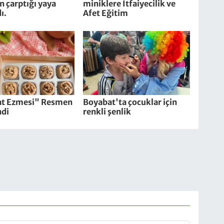
in çarptığı yaya
miniklere İtfaiyecilik ve
ı.
Afet Eğitim
t Ezmesi" Resmen
Boyabat'ta çocuklar için
ndi
renkli şenlik