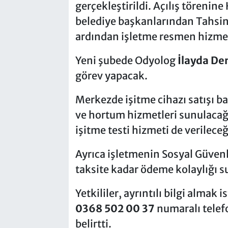
gerçekleştirildi. Açılış töreni
belediye başkanlarından Tahsin
ardından işletme resmen hizme
Yeni şubede Odyolog
İlayda De
görev yapacak.
Merkezde işitme cihazı satışı ba
ve hortum hizmetleri sunulacağı 
işitme testi hizmeti de verileceğ
Ayrıca işletmenin Sosyal Güvenl
taksite kadar ödeme kolaylığı s
Yetkililer, ayrıntılı bilgi almak
0368 502 00 37
numaralı telef
belirtti.