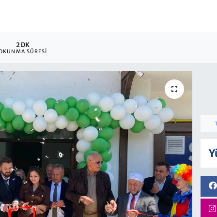
2 DK
OKUNMA SÜRESI
Y