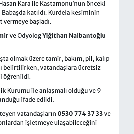
ne Hasan Kara ile Kastamonu’nun önceki
 Babaşda katıldı. Kurdela kesiminin
t vermeye başladı.
mir
ve Odyolog
Yiğithan Nalbantoğlu
şta olmak üzere tamir, bakım, pil, kalıp
belirtilirken, vatandaşlara ücretsiz
i öğrenildi.
ik Kurumu ile anlaşmalı olduğu ve 9
unduğu ifade edildi.
 isteyen vatandaşların
0530 774 37 33
ve
onlardan işletmeye ulaşabileceğini