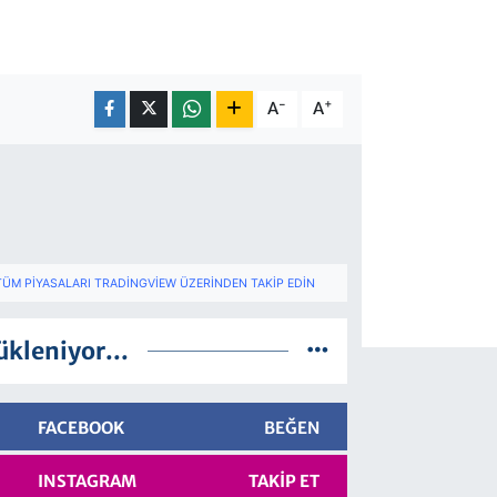
-
+
A
A
TÜM PIYASALARI TRADINGVIEW ÜZERINDEN TAKIP EDIN
ükleniyor...
FACEBOOK
BEĞEN
INSTAGRAM
TAKIP ET