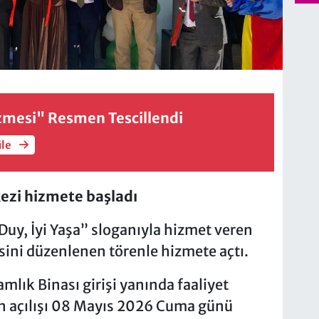
mesi" Resmen Tescillendi
üle
ezi hizmete başladı
Duy, İyi Yaşa” sloganıyla hizmet veren
sini düzenlenen törenle hizmete açtı.
ık Binası girişi yanında faaliyet
n açılışı 08 Mayıs 2026 Cuma günü