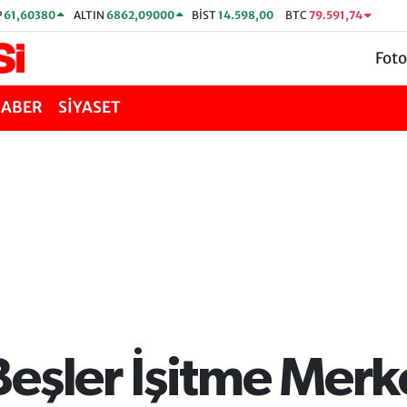
P
61,60380
ALTIN
6862,09000
BİST
14.598,00
BTC
79.591,74
Foto
HABER
SİYASET
eşler İşitme Merk