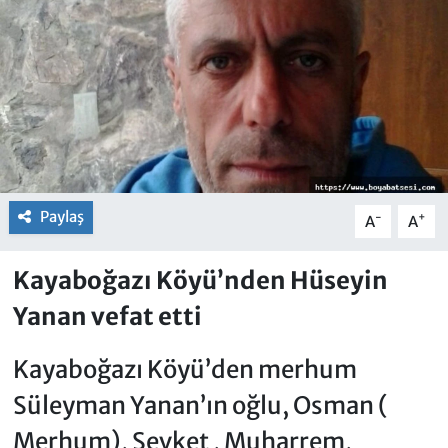
Paylaş
-
+
A
A
Kayaboğazı Köyü’nden Hüseyin
Yanan vefat etti
Kayaboğazı Köyü’den merhum
Süleyman Yanan’ın oğlu, Osman (
Merhum), Şevket , Muharrem,