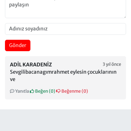
Gönder
ADIL KARADENIZ
3 yıl önce
Sevgilibacanagımrahmet eylesin çocuklarının
ve
Yanıtla
Beğen (
0
)
Beğenme (
0
)