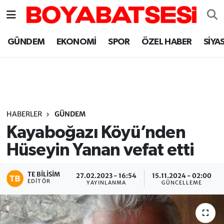
Sinop Nöbetçi Eczaneler
GÜNDEM
EKONOMİ
SPOR
ÖZEL HABER
SİYA
Sinop Hava Durumu
Sinop Namaz Vakitleri
Sinop Trafik Yoğunluk Haritası
HABERLER
GÜNDEM
Kayaboğazı Köyü’nden
Süper Lig Puan Durumu ve Fikstür
Hüseyin Yanan vefat etti
Tüm Manşetler
TE BILISIM
27.02.2023 - 16:54
15.11.2024 - 02:00
EDITÖR
YAYINLANMA
GÜNCELLEME
Son Dakika Haberleri
Haber Arşivi