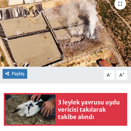
Paylaş
-
+
A
A
3 leylek yavrusu uydu
vericisi takılarak
takibe alındı