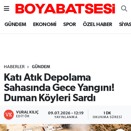
Sinop Nöbetçi Eczaneler
GÜNDEM
EKONOMİ
SPOR
ÖZEL HABER
SİYA
Sinop Hava Durumu
Sinop Namaz Vakitleri
Sinop Trafik Yoğunluk Haritası
HABERLER
GÜNDEM
Katı Atık Depolama
Süper Lig Puan Durumu ve Fikstür
Sahasında Gece Yangını!
Duman Köyleri Sardı
Tüm Manşetler
Son Dakika Haberleri
VURAL KILIÇ
09.07.2026 - 12:19
1 DK
EDITÖR
YAYINLANMA
OKUNMA SÜRESI
Haber Arşivi