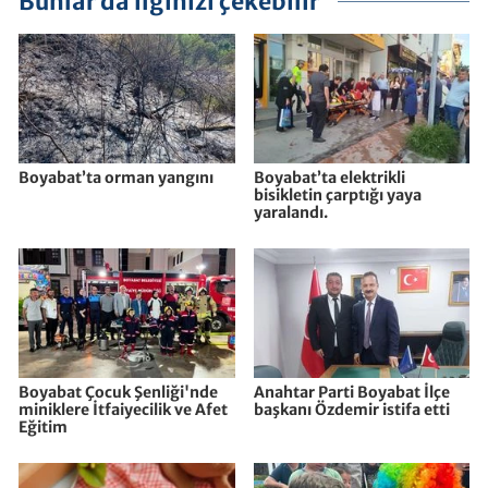
Bunlar da ilginizi çekebilir
Boyabat’ta orman yangını
Boyabat’ta elektrikli
bisikletin çarptığı yaya
yaralandı.
Boyabat Çocuk Şenliği'nde
Anahtar Parti Boyabat İlçe
miniklere İtfaiyecilik ve Afet
başkanı Özdemir istifa etti
Eğitim