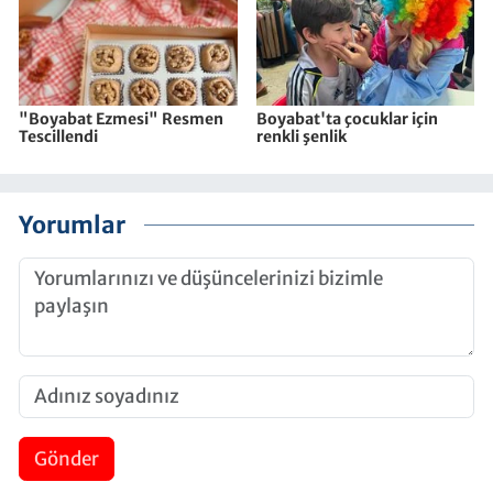
"Boyabat Ezmesi" Resmen
Boyabat'ta çocuklar için
Tescillendi
renkli şenlik
Yorumlar
Gönder