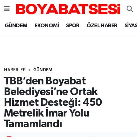
Sinop Nöbetçi Eczaneler
GÜNDEM
EKONOMİ
SPOR
ÖZEL HABER
SİYA
Sinop Hava Durumu
Sinop Namaz Vakitleri
Sinop Trafik Yoğunluk Haritası
HABERLER
GÜNDEM
TBB’den Boyabat
Süper Lig Puan Durumu ve Fikstür
Belediyesi’ne Ortak
Hizmet Desteği: 450
Tüm Manşetler
Metrelik İmar Yolu
Son Dakika Haberleri
Tamamlandı
Haber Arşivi