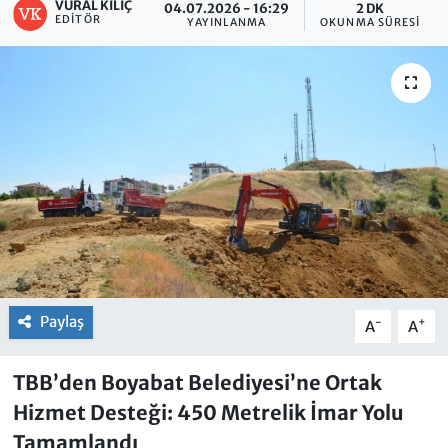
VURAL KILIÇ
04.07.2026 - 16:29
2 DK
EDITÖR
YAYINLANMA
OKUNMA SÜRESI
Paylaş
-
+
A
A
TBB’den Boyabat Belediyesi’ne Ortak
Hizmet Desteği: 450 Metrelik İmar Yolu
Tamamlandı