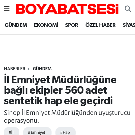
Sinop Nöbetçi Eczaneler
GÜNDEM
EKONOMİ
SPOR
ÖZEL HABER
SİYA
Sinop Hava Durumu
Sinop Namaz Vakitleri
Sinop Trafik Yoğunluk Haritası
HABERLER
GÜNDEM
İl Emniyet Müdürlüğüne
Süper Lig Puan Durumu ve Fikstür
bağlı ekipler 560 adet
sentetik hap ele geçirdi
Tüm Manşetler
Sinop İl Emniyet Müdürlüğünden uyuşturucu
Son Dakika Haberleri
operasyonu.
Haber Arşivi
#İl
#Emniyet
#Hap