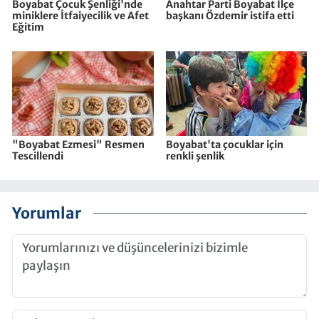
Boyabat Çocuk Şenliği'nde
Anahtar Parti Boyabat İlçe
miniklere İtfaiyecilik ve Afet
başkanı Özdemir istifa etti
Eğitim
"Boyabat Ezmesi" Resmen
Boyabat'ta çocuklar için
Tescillendi
renkli şenlik
Yorumlar