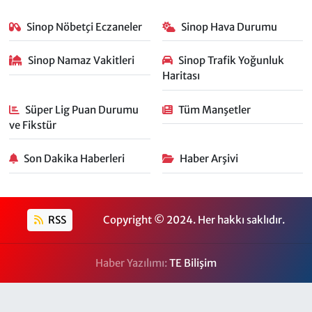
Sinop Nöbetçi Eczaneler
Sinop Hava Durumu
Sinop Namaz Vakitleri
Sinop Trafik Yoğunluk
Haritası
Süper Lig Puan Durumu
Tüm Manşetler
ve Fikstür
Son Dakika Haberleri
Haber Arşivi
RSS
Copyright © 2024. Her hakkı saklıdır.
Haber Yazılımı:
TE Bilişim