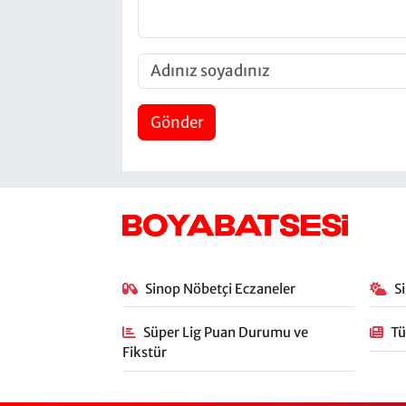
Gönder
Sinop Nöbetçi Eczaneler
S
Süper Lig Puan Durumu ve
Tü
Fikstür