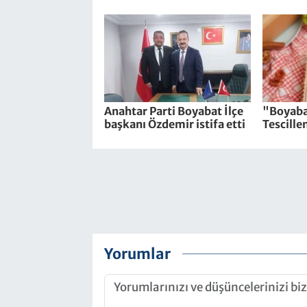
Anahtar Parti Boyabat İlçe
"Boyaba
başkanı Özdemir istifa etti
Tescille
Yorumlar