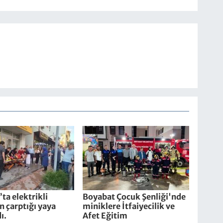
ta elektrikli
Boyabat Çocuk Şenliği'nde
in çarptığı yaya
miniklere İtfaiyecilik ve
ı.
Afet Eğitim