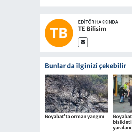
EDITÖR HAKKINDA
TE Bilisim
Bunlar da ilginizi çekebilir
Boyabat’ta orman yangını
Boyabat’
bisiklet
yaraland