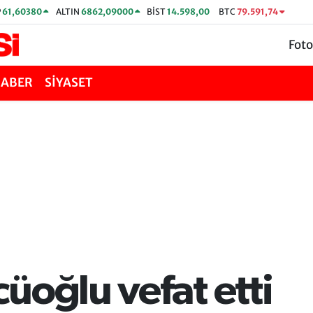
P
61,60380
ALTIN
6862,09000
BİST
14.598,00
BTC
79.591,74
Foto
HABER
SİYASET
üoğlu vefat etti