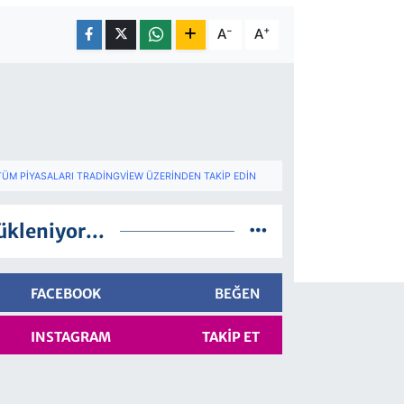
-
+
A
A
TÜM PIYASALARI TRADINGVIEW ÜZERINDEN TAKIP EDIN
ükleniyor...
FACEBOOK
BEĞEN
INSTAGRAM
TAKIP ET