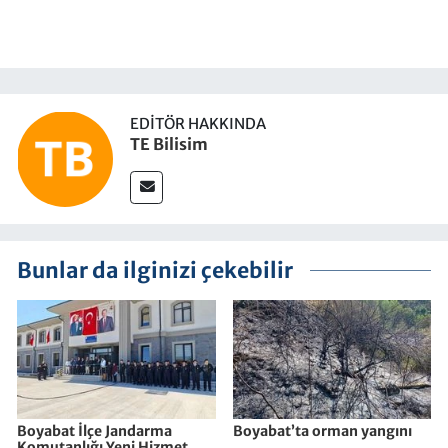
EDITÖR HAKKINDA
TE Bilisim
Bunlar da ilginizi çekebilir
Boyabat İlçe Jandarma
Boyabat’ta orman yangını
Komutanlığı Yeni Hizmet