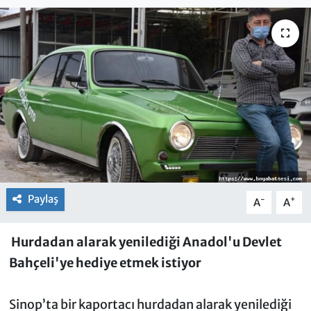
Paylaş
-
+
A
A
Hurdadan alarak yenilediği Anadol'u Devlet
Bahçeli'ye hediye etmek istiyor
Sinop’ta bir kaportacı hurdadan alarak yenilediği