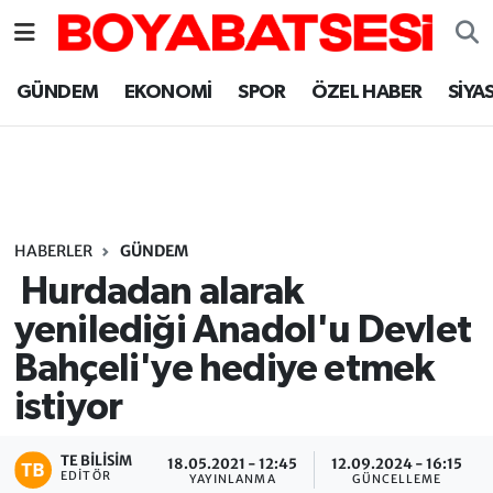
Sinop Nöbetçi Eczaneler
GÜNDEM
EKONOMİ
SPOR
ÖZEL HABER
SİYA
Sinop Hava Durumu
Sinop Namaz Vakitleri
Sinop Trafik Yoğunluk Haritası
HABERLER
GÜNDEM
Hurdadan alarak
Süper Lig Puan Durumu ve Fikstür
yenilediği Anadol'u Devlet
Bahçeli'ye hediye etmek
Tüm Manşetler
istiyor
Son Dakika Haberleri
TE BILISIM
18.05.2021 - 12:45
12.09.2024 - 16:15
Haber Arşivi
EDITÖR
YAYINLANMA
GÜNCELLEME