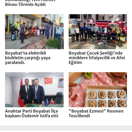
Binası Törenle Açıldı
Boyabat’ta elektrikli
Boyabat Çocuk Şenliği'nde
bisikletin çarptığı yaya
miniklere İtfaiyecilik ve Afet
yaralandı.
Eğitim
Anahtar Parti Boyabat İlçe
"Boyabat Ezmesi" Resmen
başkanı Özdemir istifa etti
Tescillendi