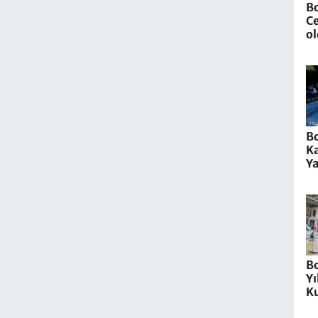
Bo
Ce
o
Bo
Ka
Y
K
B
Yı
Ku
T