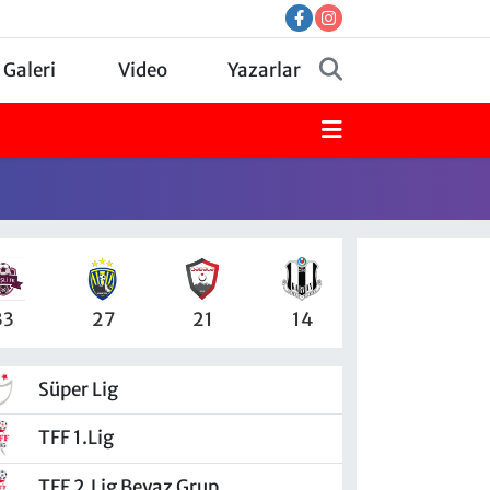
 Galeri
Video
Yazarlar
33
27
21
14
Süper Lig
TFF 1.Lig
TFF 2.Lig Beyaz Grup