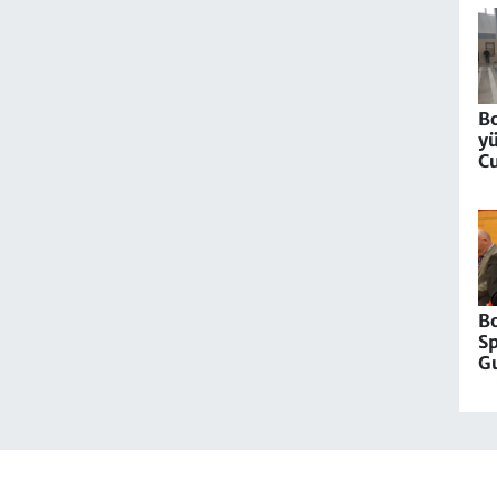
dü
B
y
C
co
at
B
S
G
Ba
T
T