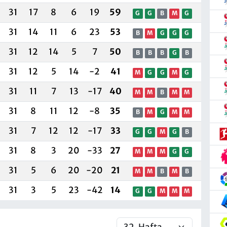
31
17
8
6
19
59
G
G
B
M
G
31
14
11
6
23
53
B
M
G
G
G
31
12
14
5
7
50
B
B
B
G
B
31
12
5
14
-2
41
M
G
G
M
G
31
11
7
13
-17
40
M
M
B
M
M
31
8
11
12
-8
35
B
M
G
M
M
31
7
12
12
-17
33
G
G
M
G
B
31
8
3
20
-33
27
M
M
M
G
G
31
5
6
20
-20
21
M
M
B
M
B
31
3
5
23
-42
14
G
G
M
M
M