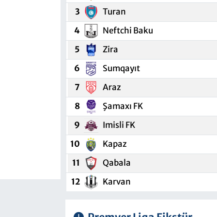
3
Turan
4
Neftchi Baku
5
Zira
6
Sumqayıt
7
Araz
8
Şamaxı FK
9
Imisli FK
10
Kapaz
11
Qabala
12
Karvan