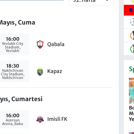
Mayıs, Cuma
16:00
Qabala
Yevlakh City
Stadium,
Yevlakh
18:30
S
Kapaz
Nakhchivan
City Stadium,
Nakhchivan
yıs, Cumartesi
Bo
M
16:00
Imisli FK
Y
Azersun
Arena, Baku
T
Y