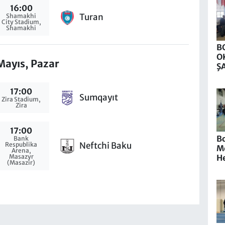
16:00
Turan
Shamakhi
City Stadium,
Shamakhi
B
O
Mayıs, Pazar
Ş
S
17:00
Sumqayıt
Zira Stadium,
Zira
17:00
Bo
Bank
Neftchi Baku
Respublika
M
Arena,
He
Masazyr
(Masazir)
d