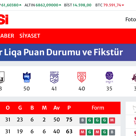
P
61,60380
ALTIN
6862,09000
BİST
14.598,00
BTC
79.591,74
Foto
HABER
SİYASET
 Liqa Puan Durumu ve Fikstür
3
50
41
40
35
O
G
B
M
Av
P
Form
31
23
6
2
50
75
B
G
G
G
M
31
19
6
6
40
63
M
G
M
G
B