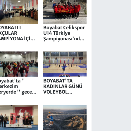
OYABATLI
Boyabat Çelikspor
KÇULAR
U14 Türkiye
AMPİYONA İÇİN
Şampiyonası’nda
AMSUN’A HAZIR
Yarı Finalde
yabat'ta ''
BOYABAT'TA
erkezim
KADINLAR GÜNÜ
ryerde '' gecesi
VOLEYBOL
üzenlendi
TURNUVASI
SONUÇLANDI