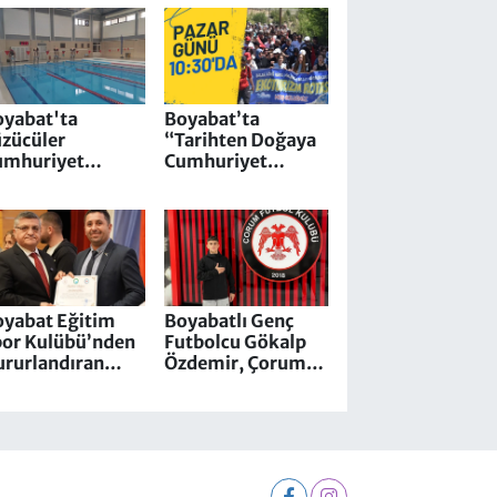
zenlendi.
oyabat'ta
Boyabat’ta
üzücüler
“Tarihten Doğaya
umhuriyet
Cumhuriyet
şkusu için kulaç
Yürüyüşü”
tı
oyabat Eğitim
Boyabatlı Genç
por Kulübü’nden
Futbolcu Gökalp
ururlandıran
Özdemir, Çorum
şarı: Geleneksel
FK’ya Transfer
ürk Okçuluk
Oldu
akımına Ödül