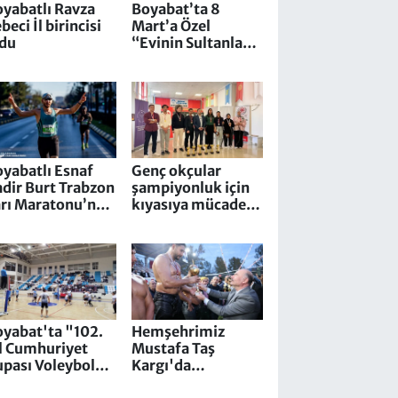
yabatlı Ravza
Boyabat’ta 8
beci İl birincisi
Mart’a Özel
ldu
“Evinin Sultanları”
Voleybol
Turnuvası
yabatlı Esnaf
Genç okçular
dir Burt Trabzon
şampiyonluk için
arı Maratonu’nda
kıyasıya mücadele
ürsüde
etti
oyabat'ta "102.
Hemşehrimiz
l Cumhuriyet
Mustafa Taş
pası Voleybol
Kargı'da
urnuvası"
başpehlivan oldu