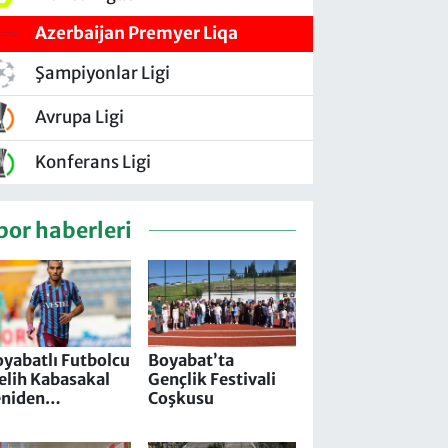
Azerbaijan Premyer Liqa
Şampiyonlar Ligi
Avrupa Ligi
Konferans Ligi
por haberleri
yabatlı Futbolcu
Boyabat’ta
elih Kabasakal
Gençlik Festivali
eniden
Coşkusu
rabzonspor
olunda