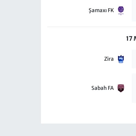
Şamaxı FK
17 
Zira
Sabah FA