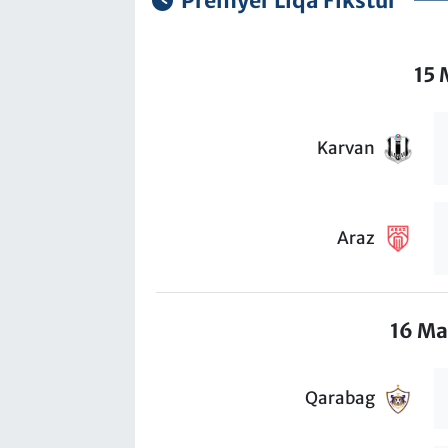
Premyer Liqa Fikstür
15 
Karvan
Araz
16 Ma
Qarabag