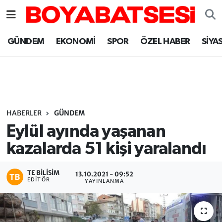
Sinop Nöbetçi Eczaneler
GÜNDEM
EKONOMİ
SPOR
ÖZEL HABER
SİYA
Sinop Hava Durumu
Sinop Namaz Vakitleri
Sinop Trafik Yoğunluk Haritası
HABERLER
GÜNDEM
Eylül ayında yaşanan
Süper Lig Puan Durumu ve Fikstür
kazalarda 51 kişi yaralandı
Tüm Manşetler
TE BILISIM
13.10.2021 - 09:52
EDITÖR
YAYINLANMA
Son Dakika Haberleri
Haber Arşivi