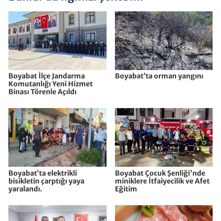
Boyabat İlçe Jandarma
Boyabat’ta orman yangını
Komutanlığı Yeni Hizmet
Binası Törenle Açıldı
Boyabat’ta elektrikli
Boyabat Çocuk Şenliği'nde
bisikletin çarptığı yaya
miniklere İtfaiyecilik ve Afet
yaralandı.
Eğitim