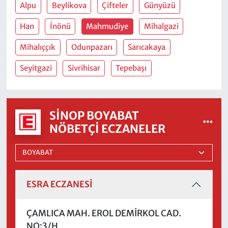
Alpu
Beylikova
Çifteler
Günyüzü
Han
İnönü
Mahmudiye
Mihalgazi
Mihalıççık
Odunpazarı
Sarıcakaya
Seyitgazi
Sivrihisar
Tepebaşı
SINOP BOYABAT
NÖBETÇI ECZANELER
ESRA ECZANESİ
ÇAMLICA MAH. EROL DEMİRKOL CAD.
NO:3/H