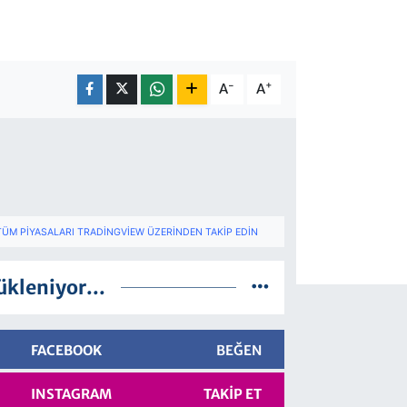
-
+
A
A
TÜM PIYASALARI TRADINGVIEW ÜZERINDEN TAKIP EDIN
ükleniyor...
FACEBOOK
BEĞEN
INSTAGRAM
TAKIP ET