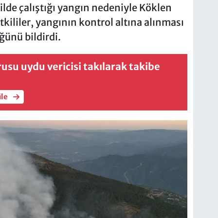
ilde çalıştığı yangın nedeniyle Köklen
tkililer, yangının kontrol altına alınması
ğünü bildirdi.
rusu uydu vericisi takılarak takibe
üle