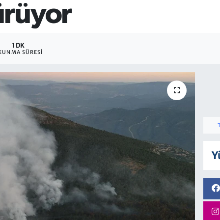
ürüyor
1 DK
KUNMA SÜRESI
Y