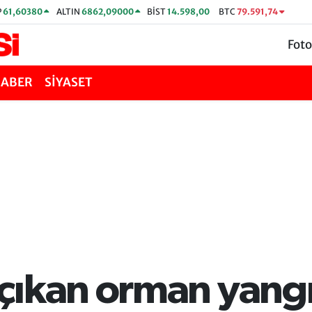
P
61,60380
ALTIN
6862,09000
BİST
14.598,00
BTC
79.591,74
Foto
HABER
SİYASET
çıkan orman yang