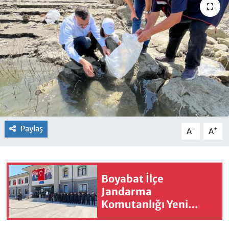
Paylaş
-
+
A
A
Boyabat İlçe
Jandarma
Komutanlığı Yeni
Hizmet Binası Törenle