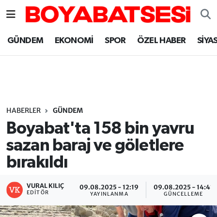
Sinop Nöbetçi Eczaneler
GÜNDEM
EKONOMİ
SPOR
ÖZEL HABER
SİYA
Sinop Hava Durumu
Sinop Namaz Vakitleri
Sinop Trafik Yoğunluk Haritası
HABERLER
GÜNDEM
Boyabat'ta 158 bin yavru
Süper Lig Puan Durumu ve Fikstür
sazan baraj ve göletlere
bırakıldı
Tüm Manşetler
Son Dakika Haberleri
VURAL KILIÇ
09.08.2025 - 12:19
09.08.2025 - 14:41
EDITÖR
YAYINLANMA
GÜNCELLEME
Haber Arşivi