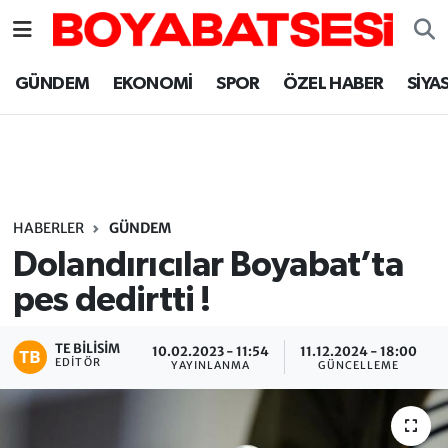
Sinop Nöbetçi Eczaneler
GÜNDEM
EKONOMİ
SPOR
ÖZEL HABER
SİYA
Sinop Hava Durumu
Sinop Namaz Vakitleri
Sinop Trafik Yoğunluk Haritası
HABERLER
GÜNDEM
Dolandırıcılar Boyabat’ta
Süper Lig Puan Durumu ve Fikstür
pes dedirtti !
Tüm Manşetler
TE BILISIM
10.02.2023 - 11:54
11.12.2024 - 18:00
EDITÖR
YAYINLANMA
GÜNCELLEME
Son Dakika Haberleri
Haber Arşivi