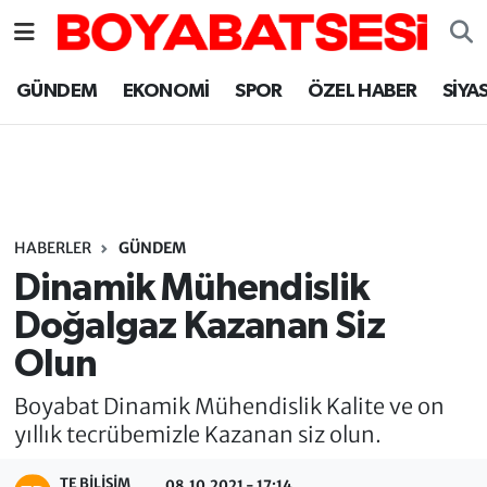
Sinop Nöbetçi Eczaneler
GÜNDEM
EKONOMİ
SPOR
ÖZEL HABER
SİYA
Sinop Hava Durumu
Sinop Namaz Vakitleri
Sinop Trafik Yoğunluk Haritası
HABERLER
GÜNDEM
Dinamik Mühendislik
Süper Lig Puan Durumu ve Fikstür
Doğalgaz Kazanan Siz
Olun
Tüm Manşetler
Boyabat Dinamik Mühendislik Kalite ve on
Son Dakika Haberleri
yıllık tecrübemizle Kazanan siz olun.
Haber Arşivi
TE BILISIM
08.10.2021 - 17:14