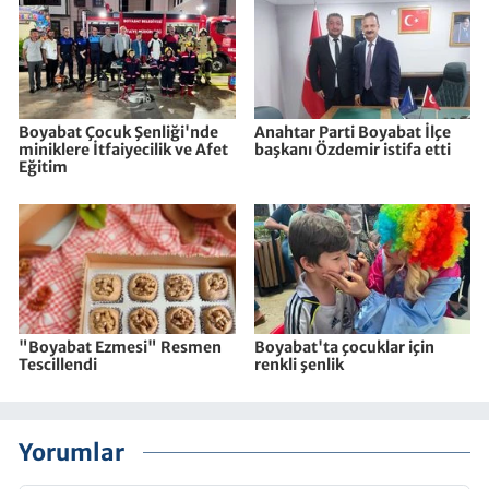
Boyabat Çocuk Şenliği'nde
Anahtar Parti Boyabat İlçe
miniklere İtfaiyecilik ve Afet
başkanı Özdemir istifa etti
Eğitim
"Boyabat Ezmesi" Resmen
Boyabat'ta çocuklar için
Tescillendi
renkli şenlik
Yorumlar