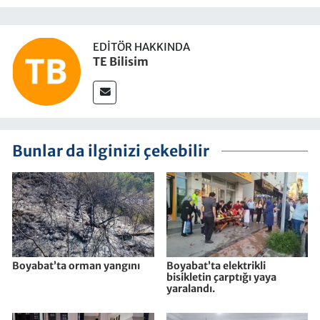
EDITÖR HAKKINDA
TE Bilisim
Bunlar da ilginizi çekebilir
Boyabat’ta orman yangını
Boyabat’ta elektrikli
bisikletin çarptığı yaya
yaralandı.