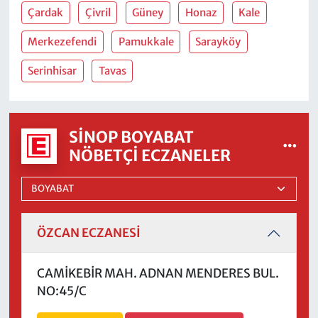
Çardak
Çivril
Güney
Honaz
Kale
Merkezefendi
Pamukkale
Sarayköy
Serinhisar
Tavas
SINOP BOYABAT
NÖBETÇI ECZANELER
ÖZCAN ECZANESİ
CAMİKEBİR MAH. ADNAN MENDERES BUL.
NO:45/C