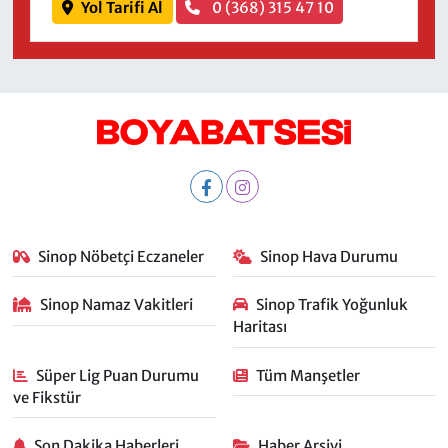
Yol Tarifi Al
0 (368) 315 47 10
Sinop Nöbetçi Eczaneler
Sinop Hava Durumu
Sinop Namaz Vakitleri
Sinop Trafik Yoğunluk
Haritası
Süper Lig Puan Durumu
Tüm Manşetler
ve Fikstür
Son Dakika Haberleri
Haber Arşivi