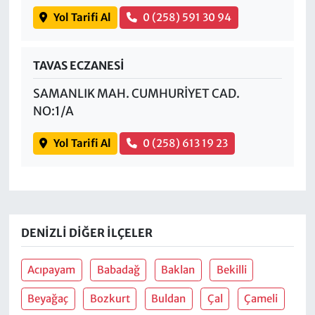
Yol Tarifi Al
0 (258) 591 30 94
TAVAS ECZANESİ
SAMANLIK MAH. CUMHURİYET CAD.
NO:1/A
Yol Tarifi Al
0 (258) 613 19 23
DENIZLI DIĞER İLÇELER
Acıpayam
Babadağ
Baklan
Bekilli
Beyağaç
Bozkurt
Buldan
Çal
Çameli