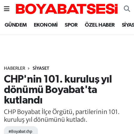
Sinop Nöbetçi Eczaneler
GÜNDEM
EKONOMİ
SPOR
ÖZEL HABER
SİYA
Sinop Hava Durumu
Sinop Namaz Vakitleri
Sinop Trafik Yoğunluk Haritası
HABERLER
SİYASET
CHP'nin 101. kuruluş yıl
Süper Lig Puan Durumu ve Fikstür
dönümü Boyabat'ta
kutlandı
Tüm Manşetler
CHP Boyabat İlçe Örgütü, partilerinin 101.
Son Dakika Haberleri
kuruluş yıl dönümünü kutladı.
Haber Arşivi
#Boyabat chp