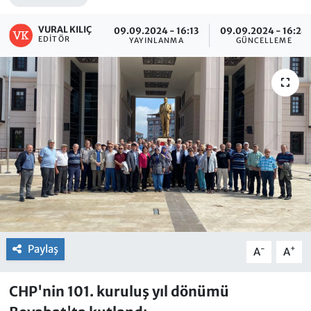
VURAL KILIÇ
09.09.2024 - 16:13
09.09.2024 - 16:24
EDITÖR
YAYINLANMA
GÜNCELLEME
Paylaş
-
+
A
A
CHP'nin 101. kuruluş yıl dönümü