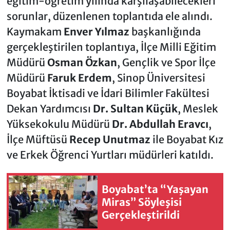
eğitim-öğretim yılında karşılaşabilecekleri
sorunlar, düzenlenen toplantıda ele alındı.
Kaymakam
Enver Yılmaz
başkanlığında
gerçekleştirilen toplantıya, İlçe Milli Eğitim
Müdürü
Osman Özkan
, Gençlik ve Spor İlçe
Müdürü
Faruk Erdem
, Sinop Üniversitesi
Boyabat İktisadi ve İdari Bilimler Fakültesi
Dekan Yardımcısı
Dr. Sultan Küçük
, Meslek
Yüksekokulu Müdürü
Dr. Abdullah Eravcı
,
İlçe Müftüsü
Recep Unutmaz
ile Boyabat Kız
ve Erkek Öğrenci Yurtları müdürleri katıldı.
Boyabat’ta “Yaşayan
Miras” Söyleşisi
Gerçekleştirildi