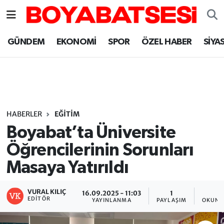
Sinop Nöbetçi Eczaneler
GÜNDEM
EKONOMİ
SPOR
ÖZEL HABER
SİYA
Sinop Hava Durumu
Sinop Namaz Vakitleri
Sinop Trafik Yoğunluk Haritası
HABERLER
EĞİTİM
Boyabat’ta Üniversite
Süper Lig Puan Durumu ve Fikstür
Öğrencilerinin Sorunları
Masaya Yatırıldı
Tüm Manşetler
Son Dakika Haberleri
VURAL KILIÇ
16.09.2025 - 11:03
1
1
EDITÖR
YAYINLANMA
PAYLAŞIM
OKUNM
Haber Arşivi