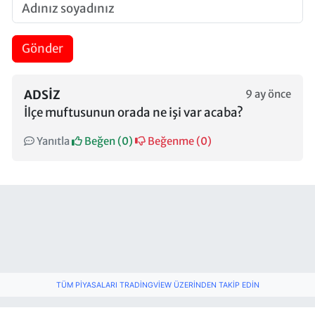
Gönder
ADSIZ
9 ay önce
İlçe muftusunun orada ne işi var acaba?
Yanıtla
Beğen (
0
)
Beğenme (
0
)
TÜM PIYASALARI TRADINGVIEW ÜZERINDEN TAKIP EDIN